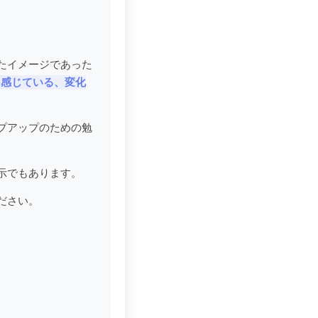
たイメージであった
を感じている、変化
プアップのための勉
示でもあります。
ださい。