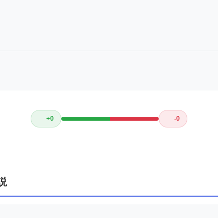
+0
-0
説