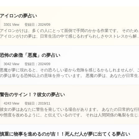
アイロンの夢占い
3301 View
登録日：2024/09
アイロンがけは、多くの人にとって面倒で手間のかかる作業です。 そのため、
アイロンがけの夢は、日常生活の中で感じるわずらわしさやストレスから解
されたいとい・・・
恐怖の象徴「悪魔」の夢占い
3042 View
登録日：2024/09
悪魔が夢に現れると、その恐ろしい姿から危険を感じるかもしれませんが、
の夢は単なる恐怖以上の意味を持っています。 悪魔の夢は、あなたが日常生活
で感じている・・・
警告のサイン！？彼女の夢占い
4243 View
登録日：2019/11
彼女の夢はあなたに警告を発している場合があります。 あなたの日常的な行動
や態度を改めるように、と伝えているのです。 それは人間関係の亀裂を生じさ
せる・・・
慎重に物事を進めるのが吉！！死んだ人が夢に出てくる夢占い