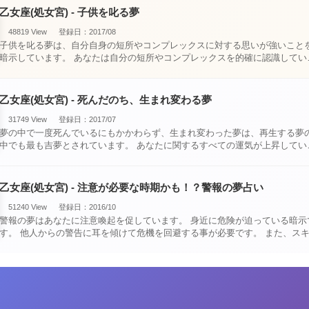
乙女座(処女宮) - 子供を叱る夢
48819 View
登録日：2017/08
子供を叱る夢は、自分自身の短所やコンプレックスに対する思いが強いこと
暗示しています。 あなたは自分の短所やコンプレックスを的確に認識してい
て、現在それを克服・・・
乙女座(処女宮) - 死んだのち、生まれ変わる夢
31749 View
登録日：2017/07
夢の中で一度死んでいるにもかかわらず、生まれ変わった夢は、再生する夢
中でも最も吉夢とされています。 あなたに関するすべての運気が上昇している
という暗示でもあ・・・
乙女座(処女宮) - 注意が必要な時期かも！？警報の夢占い
51240 View
登録日：2016/10
警報の夢はあなたに注意喚起を促しています。 身近に危険が迫っている暗示で
。 他人からの警告に耳を傾けて危機を回避する事が必要です。 また、スキが
あって思・・・