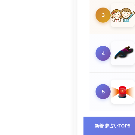
3
4
5
す
新着 夢占いTOP5