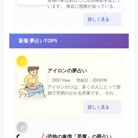
警報の夢はあなたに注意喚起を促して
います。 身近に危険が迫っている暗
示です。 他人からの警告に耳を傾け
て危機を回避する事が必要です。 ま
詳しく見る
た、スキがあって思・・・
新着 夢占いTOP5
1
アイロンの夢占い
3303 View
登録日：2024/09
アイロンがけは、多くの人にとって面
倒で手間のかかる作業です。 そのた
め、アイロンがけの夢は、日常生活の
中で感じるわずらわしさやストレスか
詳しく見る
ら解放されたいとい・・・
2
恐怖の象徴「悪魔」の夢占い