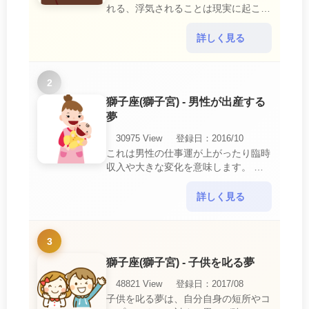
れる、浮気されることは現実に起こる
と、とても悲しいことですね。 夢占
いにおいて、『寝取られている』夢
詳しく見る
は、現実においても交・・・
2
獅子座(獅子宮) - 男性が出産する
夢
30975 View
登録日：2016/10
これは男性の仕事運が上がったり臨時
収入や大きな変化を意味します。 喜
びに満ち溢れるでしょう。 普段であ
ればあり得ない事が起きるのでビック
詳しく見る
リするでしょ・・・
3
獅子座(獅子宮) - 子供を叱る夢
48821 View
登録日：2017/08
子供を叱る夢は、自分自身の短所やコ