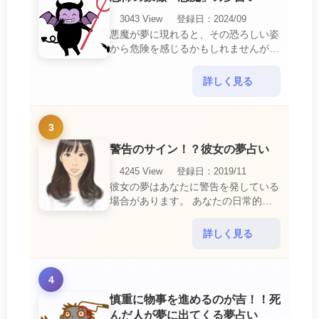
3043 View
登録日：2024/09
悪魔が夢に現れると、その恐ろしい姿
から危険を感じるかもしれませんが、
この夢は単なる恐怖以上の意味を持っ
ています。 悪魔の夢は、あなたが日
詳しく見る
常生活で感じている・・・
3
警告のサイン！？彼女の夢占い
4245 View
登録日：2019/11
彼女の夢はあなたに警告を発している
場合があります。 あなたの日常的な
行動や態度を改めるように、と伝えて
いるのです。 それは人間関係の亀裂
詳しく見る
を生じさせる・・・
4
慎重に物事を進めるのが吉！！死
んだ人が夢に出てくる夢占い