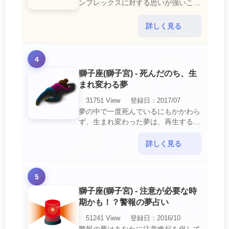
ンプレックスに対する思いが強いこと
を暗示しています。 あなたは自分の
短所やコンプレックスを的確に認識し
詳しく見る
ていて、現在それを克服・・・
4
獅子座(獅子宮) - 死んだのち、生
まれ変わる夢
31751 View
登録日：2017/07
夢の中で一度死んでいるにもかかわら
ず、生まれ変わった夢は、再生する夢
の中でも最も吉夢とされています。
あなたに関するすべての運気が上昇し
詳しく見る
ているという暗示でもあ・・・
5
獅子座(獅子宮) - 注意が必要な時
期かも！？警報の夢占い
51241 View
登録日：2016/10