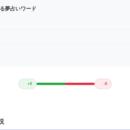
る夢占いワード
+0
-0
説