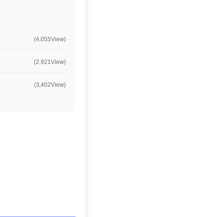
(4,055View)
(2,921View)
(3,402View)