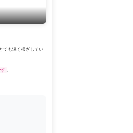
とても深く根ざしてい
。
です
。