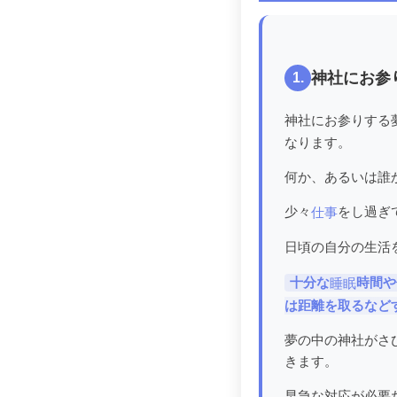
神社にお参
1.
神社にお参りする
なります。
何か、あるいは誰
少々
をし過ぎ
仕事
日頃の自分の生活
十分な
時間や
睡眠
は距離を取るなど
夢の中の神社がさ
きます。
早急な対応が必要