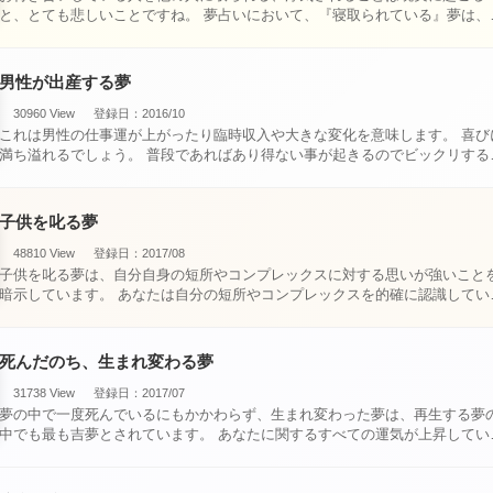
と、とても悲しいことですね。 夢占いにおいて、『寝取られている』夢は、現
実においても交・・・
男性が出産する夢
30960 View
登録日：2016/10
これは男性の仕事運が上がったり臨時収入や大きな変化を意味します。 喜びに
満ち溢れるでしょう。 普段であればあり得ない事が起きるのでビックリするで
しょ・・・
子供を叱る夢
48810 View
登録日：2017/08
子供を叱る夢は、自分自身の短所やコンプレックスに対する思いが強いこと
暗示しています。 あなたは自分の短所やコンプレックスを的確に認識してい
て、現在それを克服・・・
死んだのち、生まれ変わる夢
31738 View
登録日：2017/07
夢の中で一度死んでいるにもかかわらず、生まれ変わった夢は、再生する夢
中でも最も吉夢とされています。 あなたに関するすべての運気が上昇している
という暗示でもあ・・・