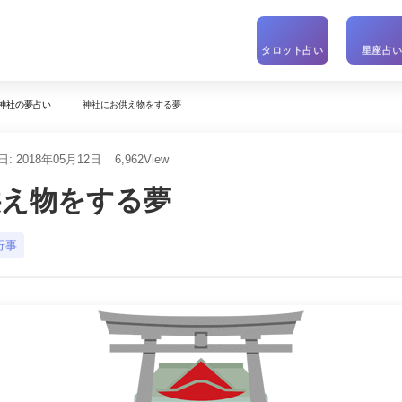
タロット占い
星座占
神社にお供え物をする夢
神社の夢占い
: 2018年05月12日
6,962
View
供え物をする夢
行事