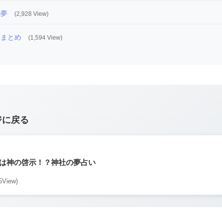
の夢
(2,928 View)
いまとめ
(1,594 View)
ジに戻る
は神の啓示！？神社の夢占い
5View)