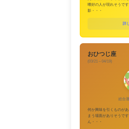
嗜好の人が現れそうです
影・・・
詳
おひつじ座
(03/21～04/19)
総合
何か興味を引くものがあ
まう場面がありそうです
ん・・・