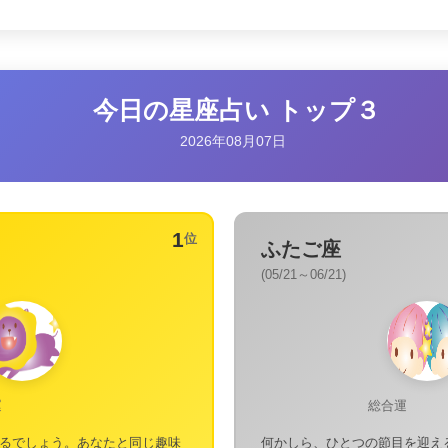
今日の星座占い トップ３
2026年08月07日
1
位
ふたご座
(05/21～06/21)
運
総合運
るでしょう。あなたと同じ趣味
何かしら、ひとつの節目を迎え