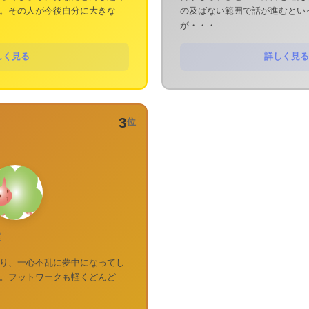
。その人が今後自分に大きな
の及ばない範囲で話が進むとい
が・・・
しく見る
詳しく見る
3
位
運
り、一心不乱に夢中になってし
。フットワークも軽くどんど