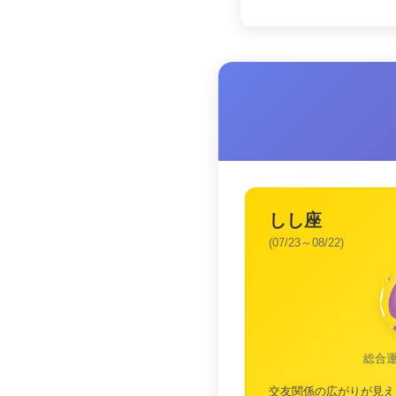
しし座
(07/23～08/22)
総合
交友関係の広がりが見え