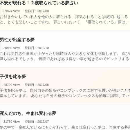
不安が現れる！？寝取られている夢占い
69824 View
登録日：2017/08
お付き合いしている人を他の人に取られる、浮気されることは現実に起こる
と、とても悲しいことですね。 夢占いにおいて、『寝取られている』夢は、現
実においても交・・・
男性が出産する夢
30950 View
登録日：2016/10
これは男性の仕事運が上がったり臨時収入や大きな変化を意味します。 喜びに
満ち溢れるでしょう。 普段であればあり得ない事が起きるのでビックリするで
しょ・・・
子供を叱る夢
48799 View
登録日：2017/08
子供を叱る夢は、自分自身の短所やコンプレックスに対する思いが強いこと
暗示しています。 あなたは自分の短所やコンプレックスを的確に認識してい
て、現在それを克服・・・
死んだのち、生まれ変わる夢
31730 View
登録日：2017/07
夢の中で一度死んでいるにもかかわらず、生まれ変わった夢は、再生する夢