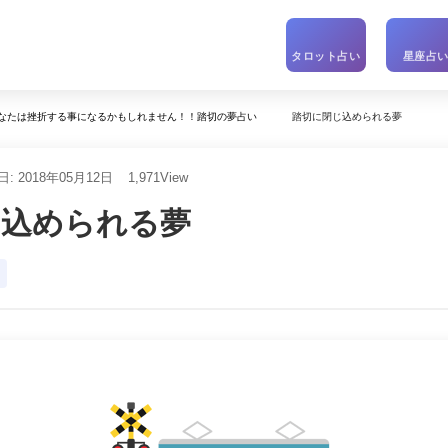
タロット占い
星座占
踏切に閉じ込められる夢
なたは挫折する事になるかもしれません！！踏切の夢占い
: 2018年05月12日
1,971
View
じ込められる夢