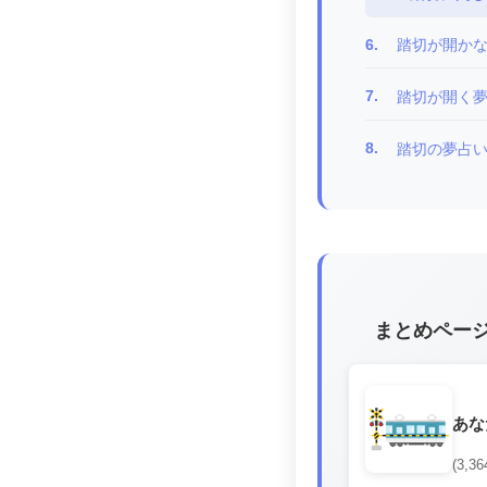
6.
踏切が開か
7.
踏切が開く
8.
踏切の夢占
まとめペー
あな
(3,36