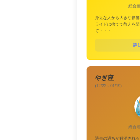
総合
身近な人から大きな影響
ライドは捨てて教えを請
て・・・
詳
やぎ座
(12/22～01/19)
総合
過去の過ちが解消される