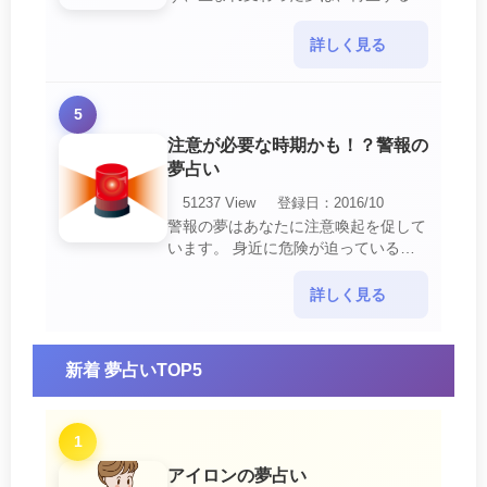
の中でも最も吉夢とされています。
あなたに関するすべての運気が上昇し
詳しく見る
ているという暗示でもあ・・・
5
注意が必要な時期かも！？警報の
夢占い
51237 View
登録日：2016/10
警報の夢はあなたに注意喚起を促して
います。 身近に危険が迫っている暗
示です。 他人からの警告に耳を傾け
て危機を回避する事が必要です。 ま
詳しく見る
た、スキがあって思・・・
新着 夢占いTOP5
1
アイロンの夢占い