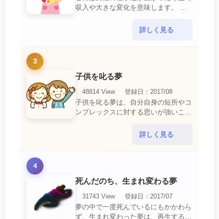
収入や大きな変化を意味します。 喜
びに満ち溢れるでしょう。 普段であ
ればあり得ない事が起きるのでビック
詳しく見る
リするでしょ・・・
3
子供を叱る夢
48814 View
登録日：2017/08
子供を叱る夢は、自分自身の短所やコ
ンプレックスに対する思いが強いこと
を暗示しています。 あなたは自分の
短所やコンプレックスを的確に認識し
詳しく見る
ていて、現在それを克服・・・
4
死んだのち、生まれ変わる夢
31743 View
登録日：2017/07
夢の中で一度死んでいるにもかかわら
ず、生まれ変わった夢は、再生する夢