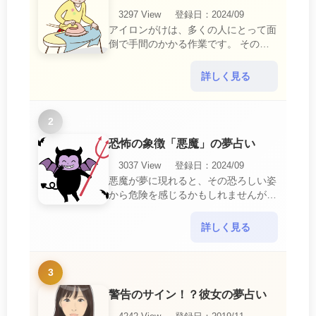
3297 View
登録日：2024/09
アイロンがけは、多くの人にとって面
倒で手間のかかる作業です。 そのた
め、アイロンがけの夢は、日常生活の
中で感じるわずらわしさやストレスか
詳しく見る
ら解放されたいとい・・・
2
恐怖の象徴「悪魔」の夢占い
3037 View
登録日：2024/09
悪魔が夢に現れると、その恐ろしい姿
から危険を感じるかもしれませんが、
この夢は単なる恐怖以上の意味を持っ
ています。 悪魔の夢は、あなたが日
詳しく見る
常生活で感じている・・・
3
警告のサイン！？彼女の夢占い