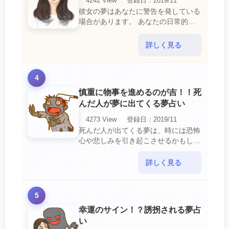
4242 View
登録日：2019/11
彼女の夢はあなたに警告を発している
場合があります。 あなたの日常的な
行動や態度を改めるように、と伝えて
いるのです。 それは人間関係の亀裂
詳しく見る
を生じさせる・・・
4
慎重に物事を進めるのが吉！！死
んだ人が夢に出てくる夢占い
4273 View
登録日：2019/11
死んだ人が出てくる夢は、時には恐怖
心や悲しみを引き起こさせるかもしれ
ません。 ですが、それはあなたに注
意して欲しいメッセージや警告を伝え
詳しく見る
ようとしているので・・・
5
幸運のサイン！？誘拐される夢占
い