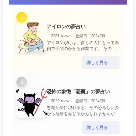
1
アイロンの夢占い
3281 View
登録日：2024/09
アイロンがけは、多くの人にとって面
倒で手間のかかる作業です。 そのた
め、アイロンがけの夢は、日常生活の
中で感じるわずらわしさやストレスか
詳しく見る
ら解放されたいとい・・・
2
恐怖の象徴「悪魔」の夢占い
3029 View
登録日：2024/09
悪魔が夢に現れると、その恐ろしい姿
から危険を感じるかもしれませんが、
この夢は単なる恐怖以上の意味を持っ
ています。 悪魔の夢は、あなたが日
詳しく見る
常生活で感じている・・・