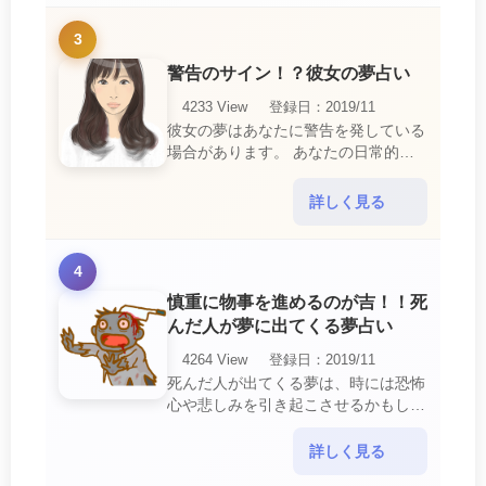
3
警告のサイン！？彼女の夢占い
4233 View
登録日：2019/11
彼女の夢はあなたに警告を発している
場合があります。 あなたの日常的な
行動や態度を改めるように、と伝えて
いるのです。 それは人間関係の亀裂
詳しく見る
を生じさせる・・・
4
慎重に物事を進めるのが吉！！死
んだ人が夢に出てくる夢占い
4264 View
登録日：2019/11
死んだ人が出てくる夢は、時には恐怖
心や悲しみを引き起こさせるかもしれ
ません。 ですが、それはあなたに注
意して欲しいメッセージや警告を伝え
詳しく見る
ようとしているので・・・