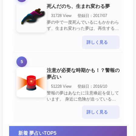
死んだのち、生まれ変わる夢
31728 View
登録日：2017/07
夢の中で一度死んでいるにもかかわら
ず、生まれ変わった夢は、再生する夢
の中でも最も吉夢とされています。
あなたに関するすべての運気が上昇し
詳しく見る
ているという暗示でもあ・・・
5
注意が必要な時期かも！？警報の
夢占い
51228 View
登録日：2016/10
警報の夢はあなたに注意喚起を促して
います。 身近に危険が迫っている暗
示です。 他人からの警告に耳を傾け
て危機を回避する事が必要です。 ま
詳しく見る
た、スキがあって思・・・
新着 夢占いTOP5