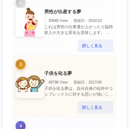
2
男性が出産する夢
30948 View
登録日：2016/10
これは男性の仕事運が上がったり臨時
収入や大きな変化を意味します。 喜
びに満ち溢れるでしょう。 普段であ
ればあり得ない事が起きるのでビック
詳しく見る
リするでしょ・・・
3
子供を叱る夢
48798 View
登録日：2017/08
子供を叱る夢は、自分自身の短所やコ
ンプレックスに対する思いが強いこと
を暗示しています。 あなたは自分の
短所やコンプレックスを的確に認識し
詳しく見る
ていて、現在それを克服・・・
4