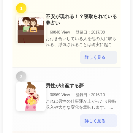
1
不安が現れる！？寝取られている
夢占い
69848 View
登録日：2017/08
お付き合いしている人を他の人に取ら
れる、浮気されることは現実に起こる
と、とても悲しいことですね。 夢占
いにおいて、『寝取られている』夢
詳しく見る
は、現実においても交・・・
2
男性が出産する夢
30969 View
登録日：2016/10
これは男性の仕事運が上がったり臨時
収入や大きな変化を意味します。 喜
びに満ち溢れるでしょう。 普段であ
ればあり得ない事が起きるのでビック
詳しく見る
リするでしょ・・・