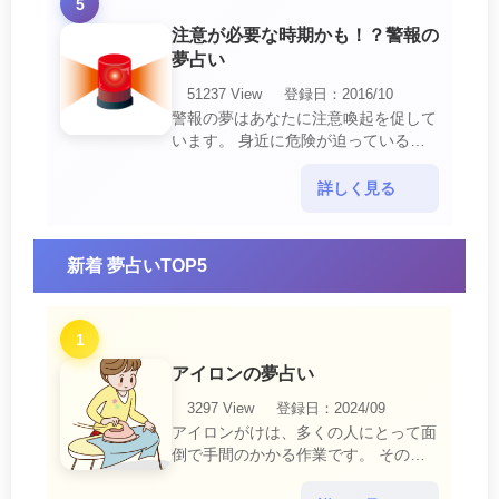
5
注意が必要な時期かも！？警報の
夢占い
51237 View
登録日：2016/10
警報の夢はあなたに注意喚起を促して
います。 身近に危険が迫っている暗
示です。 他人からの警告に耳を傾け
て危機を回避する事が必要です。 ま
詳しく見る
た、スキがあって思・・・
新着 夢占いTOP5
1
アイロンの夢占い
3297 View
登録日：2024/09
アイロンがけは、多くの人にとって面
倒で手間のかかる作業です。 そのた
め、アイロンがけの夢は、日常生活の