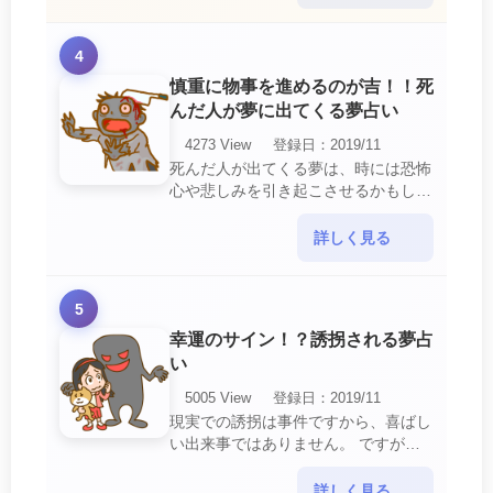
を生じさせる・・・
4
慎重に物事を進めるのが吉！！死
んだ人が夢に出てくる夢占い
4273 View
登録日：2019/11
死んだ人が出てくる夢は、時には恐怖
心や悲しみを引き起こさせるかもしれ
ません。 ですが、それはあなたに注
意して欲しいメッセージや警告を伝え
詳しく見る
ようとしているので・・・
5
幸運のサイン！？誘拐される夢占
い
5005 View
登録日：2019/11
現実での誘拐は事件ですから、喜ばし
い出来事ではありません。 ですが、
夢では幸運を示すサインを表している
場合があります。 誘拐される夢が示
詳しく見る