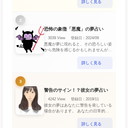
中で感じるわずらわしさやストレスか
詳しく見る
ら解放されたいとい・・・
2
恐怖の象徴「悪魔」の夢占い
3039 View
登録日：2024/09
悪魔が夢に現れると、その恐ろしい姿
から危険を感じるかもしれませんが、
この夢は単なる恐怖以上の意味を持っ
ています。 悪魔の夢は、あなたが日
詳しく見る
常生活で感じている・・・
3
警告のサイン！？彼女の夢占い
4242 View
登録日：2019/11
彼女の夢はあなたに警告を発している
場合があります。 あなたの日常的な
行動や態度を改めるように、と伝えて
いるのです。 それは人間関係の亀裂
詳しく見る