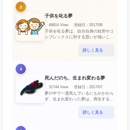
3
子供を叱る夢
48814 View
登録日：2017/08
子供を叱る夢は、自分自身の短所やコ
ンプレックスに対する思いが強いこと
を暗示しています。 あなたは自分の
短所やコンプレックスを的確に認識し
詳しく見る
ていて、現在それを克服・・・
4
死んだのち、生まれ変わる夢
31744 View
登録日：2017/07
夢の中で一度死んでいるにもかかわら
ず、生まれ変わった夢は、再生する夢
の中でも最も吉夢とされています。
あなたに関するすべての運気が上昇し
詳しく見る
ているという暗示でもあ・・・