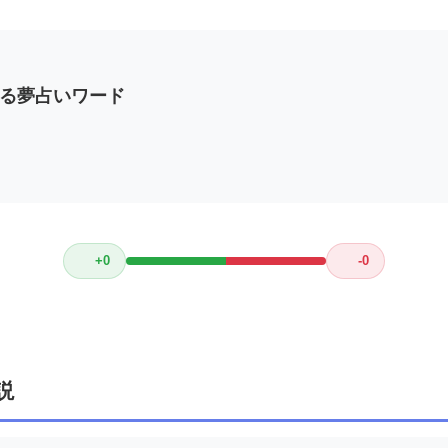
る夢占いワード
+0
-0
説