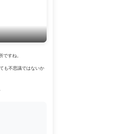
所ですね。
いても不思議ではないか
。