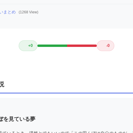
いまとめ
(1268 View)
+0
-0
説
ぼを見ている夢