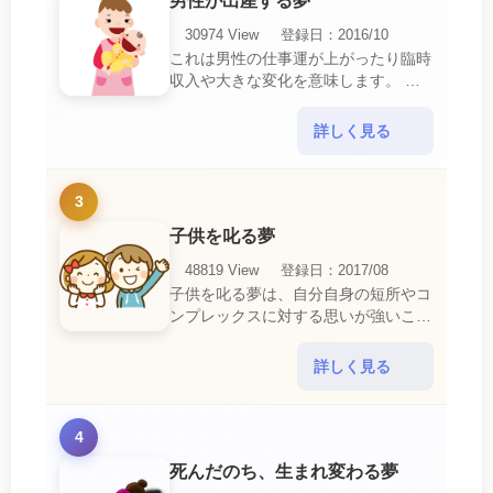
男性が出産する夢
30974 View
登録日：2016/10
これは男性の仕事運が上がったり臨時
収入や大きな変化を意味します。 喜
びに満ち溢れるでしょう。 普段であ
ればあり得ない事が起きるのでビック
詳しく見る
リするでしょ・・・
3
子供を叱る夢
48819 View
登録日：2017/08
子供を叱る夢は、自分自身の短所やコ
ンプレックスに対する思いが強いこと
を暗示しています。 あなたは自分の
短所やコンプレックスを的確に認識し
詳しく見る
ていて、現在それを克服・・・
4
死んだのち、生まれ変わる夢