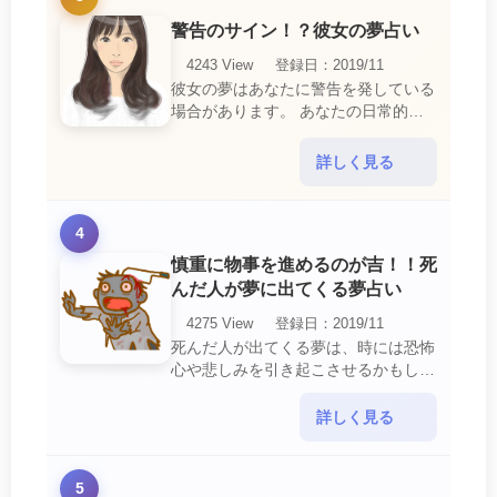
警告のサイン！？彼女の夢占い
4243 View
登録日：2019/11
彼女の夢はあなたに警告を発している
場合があります。 あなたの日常的な
行動や態度を改めるように、と伝えて
いるのです。 それは人間関係の亀裂
詳しく見る
を生じさせる・・・
4
慎重に物事を進めるのが吉！！死
んだ人が夢に出てくる夢占い
4275 View
登録日：2019/11
死んだ人が出てくる夢は、時には恐怖
心や悲しみを引き起こさせるかもしれ
ません。 ですが、それはあなたに注
意して欲しいメッセージや警告を伝え
詳しく見る
ようとしているので・・・
5