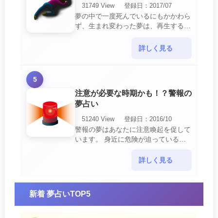
31749 View
登録日：2017/07
夢の中で一度死んでいるにもかかわら
ず、生まれ変わった夢は、再生する夢
の中でも最も吉夢とされています。
あなたに関するすべての運気が上昇し
詳しく見る
ているという暗示でもあ・・・
5
注意が必要な時期かも！？警報の
夢占い
51240 View
登録日：2016/10
警報の夢はあなたに注意喚起を促して
います。 身近に危険が迫っている暗
示です。 他人からの警告に耳を傾け
て危機を回避する事が必要です。 ま
詳しく見る
た、スキがあって思・・・
新着 夢占いTOP5