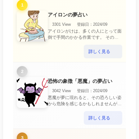
1
アイロンの夢占い
3301 View
登録日：2024/09
アイロンがけは、多くの人にとって面
倒で手間のかかる作業です。 そのた
め、アイロンがけの夢は、日常生活の
中で感じるわずらわしさやストレスか
詳しく見る
ら解放されたいとい・・・
2
恐怖の象徴「悪魔」の夢占い
3042 View
登録日：2024/09
悪魔が夢に現れると、その恐ろしい姿
から危険を感じるかもしれませんが、
この夢は単なる恐怖以上の意味を持っ
ています。 悪魔の夢は、あなたが日
詳しく見る
常生活で感じている・・・
3