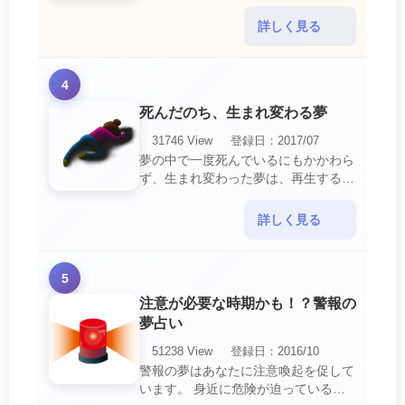
を暗示しています。 あなたは自分の
短所やコンプレックスを的確に認識し
詳しく見る
ていて、現在それを克服・・・
4
死んだのち、生まれ変わる夢
31746 View
登録日：2017/07
夢の中で一度死んでいるにもかかわら
ず、生まれ変わった夢は、再生する夢
の中でも最も吉夢とされています。
あなたに関するすべての運気が上昇し
詳しく見る
ているという暗示でもあ・・・
5
注意が必要な時期かも！？警報の
夢占い
51238 View
登録日：2016/10
警報の夢はあなたに注意喚起を促して
います。 身近に危険が迫っている暗