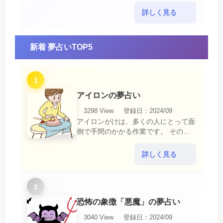
示です。 他人からの警告に耳を傾け
て危機を回避する事が必要です。 ま
詳しく見る
た、スキがあって思・・・
新着 夢占いTOP5
1
アイロンの夢占い
3298 View
登録日：2024/09
アイロンがけは、多くの人にとって面
倒で手間のかかる作業です。 そのた
め、アイロンがけの夢は、日常生活の
中で感じるわずらわしさやストレスか
詳しく見る
ら解放されたいとい・・・
2
恐怖の象徴「悪魔」の夢占い
3040 View
登録日：2024/09