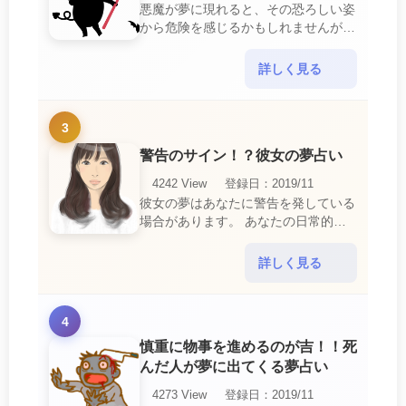
悪魔が夢に現れると、その恐ろしい姿
から危険を感じるかもしれませんが、
この夢は単なる恐怖以上の意味を持っ
ています。 悪魔の夢は、あなたが日
詳しく見る
常生活で感じている・・・
3
警告のサイン！？彼女の夢占い
4242 View
登録日：2019/11
彼女の夢はあなたに警告を発している
場合があります。 あなたの日常的な
行動や態度を改めるように、と伝えて
いるのです。 それは人間関係の亀裂
詳しく見る
を生じさせる・・・
4
慎重に物事を進めるのが吉！！死
んだ人が夢に出てくる夢占い
4273 View
登録日：2019/11