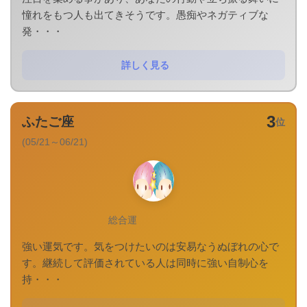
憧れをもつ人も出てきそうです。愚痴やネガティブな
発・・・
詳しく見る
3
ふたご座
位
(05/21～06/21)
総合運
強い運気です。気をつけたいのは安易なうぬぼれの心で
す。継続して評価されている人は同時に強い自制心を
持・・・