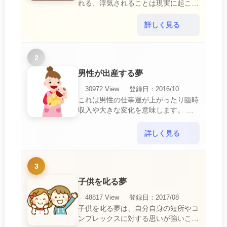
れる、浮気されることは現実に起こる
と、とても悲しいことですね。 夢占
いにおいて、『寝取られている』夢
詳しく見る
は、現実においても交・・・
2
男性が出産する夢
30972 View
登録日：2016/10
これは男性の仕事運が上がったり臨時
収入や大きな変化を意味します。 喜
びに満ち溢れるでしょう。 普段であ
ればあり得ない事が起きるのでビック
詳しく見る
リするでしょ・・・
3
子供を叱る夢
48817 View
登録日：2017/08
子供を叱る夢は、自分自身の短所やコ
ンプレックスに対する思いが強いこと