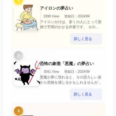
1
アイロンの夢占い
3299 View
登録日：2024/09
アイロンがけは、多くの人にとって面
倒で手間のかかる作業です。 そのた
め、アイロンがけの夢は、日常生活の
中で感じるわずらわしさやストレスか
詳しく見る
ら解放されたいとい・・・
2
恐怖の象徴「悪魔」の夢占い
3041 View
登録日：2024/09
悪魔が夢に現れると、その恐ろしい姿
から危険を感じるかもしれませんが、
この夢は単なる恐怖以上の意味を持っ
ています。 悪魔の夢は、あなたが日
詳しく見る
常生活で感じている・・・
3