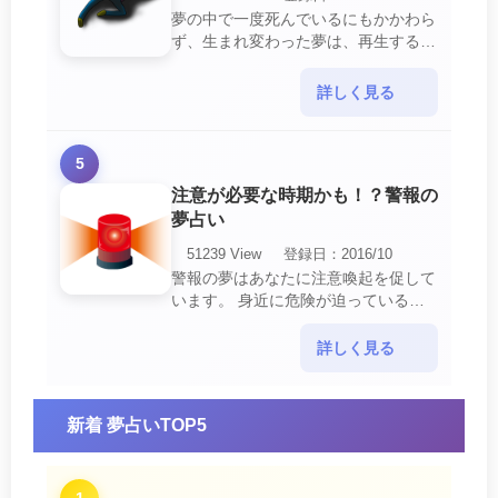
夢の中で一度死んでいるにもかかわら
ず、生まれ変わった夢は、再生する夢
の中でも最も吉夢とされています。
あなたに関するすべての運気が上昇し
詳しく見る
ているという暗示でもあ・・・
5
注意が必要な時期かも！？警報の
夢占い
51239 View
登録日：2016/10
警報の夢はあなたに注意喚起を促して
います。 身近に危険が迫っている暗
示です。 他人からの警告に耳を傾け
て危機を回避する事が必要です。 ま
詳しく見る
た、スキがあって思・・・
新着 夢占いTOP5