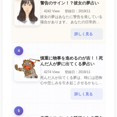
警告のサイン！？彼女の夢占い
4242 View
登録日：2019/11
彼女の夢はあなたに警告を発している
場合があります。 あなたの日常的な
行動や態度を改めるように、と伝えて
いるのです。 それは人間関係の亀裂
詳しく見る
を生じさせる・・・
4
慎重に物事を進めるのが吉！！死
んだ人が夢に出てくる夢占い
4274 View
登録日：2019/11
死んだ人が出てくる夢は、時には恐怖
心や悲しみを引き起こさせるかもしれ
ません。 ですが、それはあなたに注
意して欲しいメッセージや警告を伝え
詳しく見る
ようとしているので・・・
5