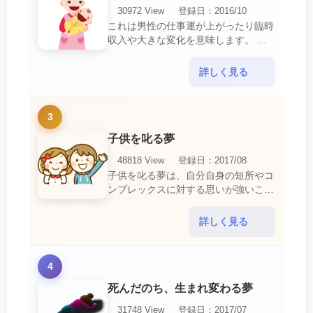
30972 View
登録日：2016/10
これは男性の仕事運が上がったり臨時
収入や大きな変化を意味します。 喜
びに満ち溢れるでしょう。 普段であ
ればあり得ない事が起きるのでビック
詳しく見る
リするでしょ・・・
3
子供を叱る夢
48818 View
登録日：2017/08
子供を叱る夢は、自分自身の短所やコ
ンプレックスに対する思いが強いこと
を暗示しています。 あなたは自分の
短所やコンプレックスを的確に認識し
詳しく見る
ていて、現在それを克服・・・
4
死んだのち、生まれ変わる夢
31748 View
登録日：2017/07