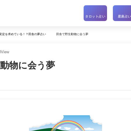
タロット占い
星座占
田舎で野生動物に会う夢
安定を求めている！？田舎の夢占い
0
View
生動物に会う夢