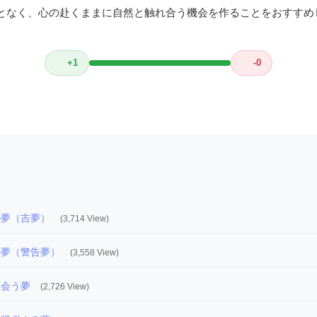
となく、心の赴くままに自然と触れ合う機会を作ることをおすすめ
+1
-0
の夢（吉夢）
(3,714 View)
の夢（警告夢）
(3,558 View)
に会う夢
(2,726 View)