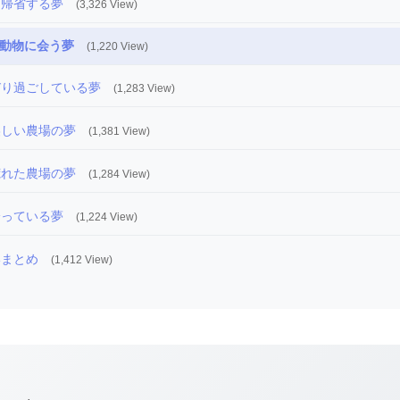
に帰省する夢
(3,326 View)
動物に会う夢
(1,220 View)
びり過ごしている夢
(1,283 View)
美しい農場の夢
(1,381 View)
荒れた農場の夢
(1,284 View)
降っている夢
(1,224 View)
いまとめ
(1,412 View)