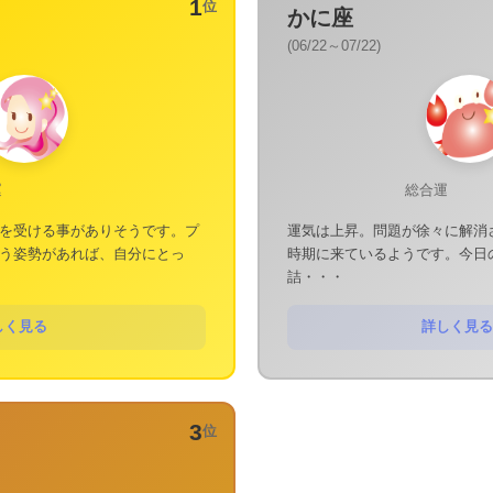
1
位
かに座
(06/22～07/22)
運
総合運
を受ける事がありそうです。プ
運気は上昇。問題が徐々に解消
う姿勢があれば、自分にとっ
時期に来ているようです。今日
詰・・・
しく見る
詳しく見る
3
位