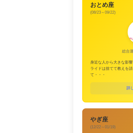
おとめ座
(08/23～09/22)
総合
身近な人から大きな影響
ライドは捨てて教えを請
て・・・
詳
やぎ座
(12/22～01/19)