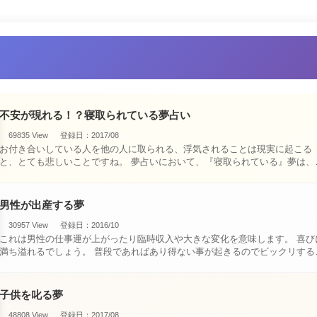
不安が現れる！？寝取られている夢占い
69835 View
登録日：2017/08
お付き合いしている人を他の人に取られる、浮気されることは現実に起こる
と、とても悲しいことですね。 夢占いにおいて、『寝取られている』夢は、現
実においても交・・・
男性が出産する夢
30957 View
登録日：2016/10
これは男性の仕事運が上がったり臨時収入や大きな変化を意味します。 喜びに
満ち溢れるでしょう。 普段であればあり得ない事が起きるのでビックリするで
しょ・・・
子供を叱る夢
48808 View
登録日：2017/08