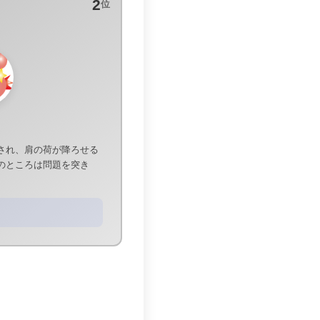
2
位
され、肩の荷が降ろせる
のところは問題を突き