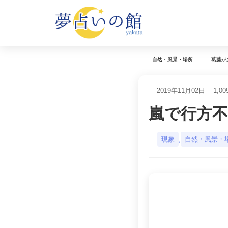
自然・風景・場所
葛藤が
2019年11月02日
1,00
嵐で行方
現象
,
自然・風景・