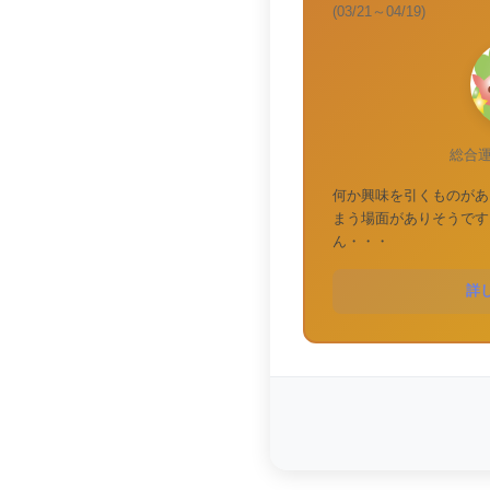
(03/21～04/19)
総合
何か興味を引くものがあ
まう場面がありそうです
ん・・・
詳