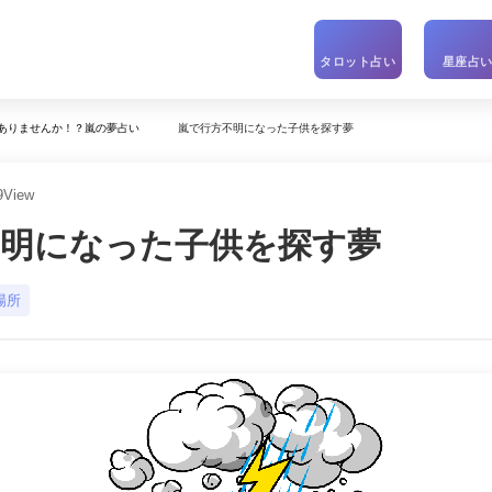
タロット占い
星座占
嵐で行方不明になった子供を探す夢
ありませんか！？嵐の夢占い
9
View
不明になった子供を探す夢
場所