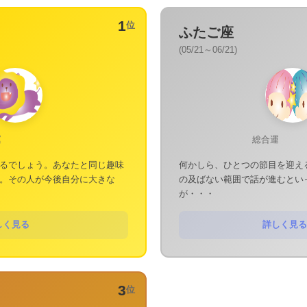
1
位
ふたご座
(05/21～06/21)
運
総合運
るでしょう。あなたと同じ趣味
何かしら、ひとつの節目を迎え
。その人が今後自分に大きな
の及ばない範囲で話が進むとい
が・・・
しく見る
詳しく見る
3
位