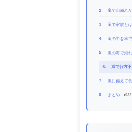
2.
嵐で山崩れ
3.
嵐で家族と
4.
嵐の中を車
5.
嵐の海で溺
6.
嵐で行方不
7.
嵐に備えて
8.
まとめ
(933