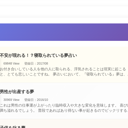
不安が現れる！？寝取られている夢占い
69848 View
登録日：2017/08
お付き合いしている人を他の人に取られる、浮気されることは現実に起こる
と、とても悲しいことですね。 夢占いにおいて、『寝取られている』夢は、現
実においても交・・・
男性が出産する夢
30969 View
登録日：2016/10
これは男性の仕事運が上がったり臨時収入や大きな変化を意味します。 喜びに
満ち溢れるでしょう。 普段であればあり得ない事が起きるのでビックリするで
しょ・・・
子供を叱る夢