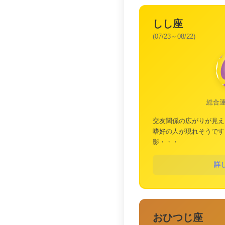
しし座
(07/23～08/22)
総合
交友関係の広がりが見え
嗜好の人が現れそうです
影・・・
詳
おひつじ座