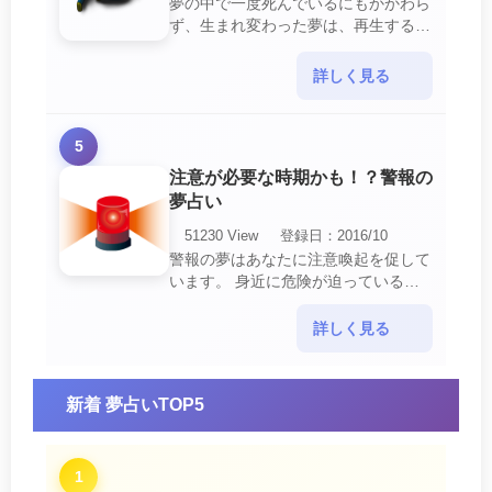
夢の中で一度死んでいるにもかかわら
ず、生まれ変わった夢は、再生する夢
の中でも最も吉夢とされています。
あなたに関するすべての運気が上昇し
詳しく見る
ているという暗示でもあ・・・
5
注意が必要な時期かも！？警報の
夢占い
51230 View
登録日：2016/10
警報の夢はあなたに注意喚起を促して
います。 身近に危険が迫っている暗
示です。 他人からの警告に耳を傾け
て危機を回避する事が必要です。 ま
詳しく見る
た、スキがあって思・・・
新着 夢占いTOP5
1