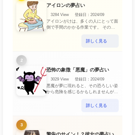
アイロンの夢占い
3284 View
登録日：2024/09
アイロンがけは、多くの人にとって面
倒で手間のかかる作業です。 そのた
め、アイロンがけの夢は、日常生活の
中で感じるわずらわしさやストレスか
詳しく見る
ら解放されたいとい・・・
2
恐怖の象徴「悪魔」の夢占い
3029 View
登録日：2024/09
悪魔が夢に現れると、その恐ろしい姿
から危険を感じるかもしれませんが、
この夢は単なる恐怖以上の意味を持っ
ています。 悪魔の夢は、あなたが日
詳しく見る
常生活で感じている・・・
3
警告のサイン！？彼女の夢占い