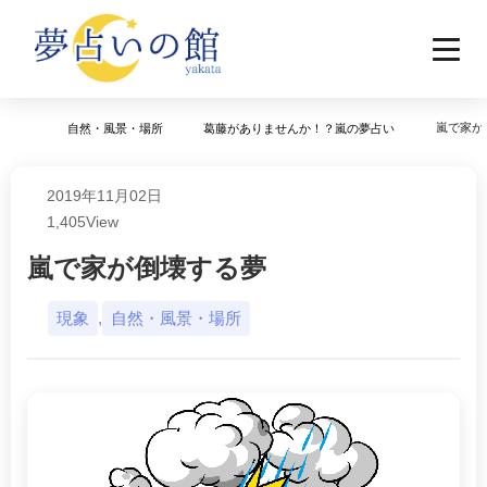
嵐で家が
自然・風景・場所
葛藤がありませんか！？嵐の夢占い
2019年11月02日
1,405
View
嵐で家が倒壊する夢
現象
,
自然・風景・場所