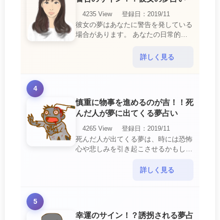
4235 View
登録日：2019/11
彼女の夢はあなたに警告を発している
場合があります。 あなたの日常的な
行動や態度を改めるように、と伝えて
いるのです。 それは人間関係の亀裂
詳しく見る
を生じさせる・・・
4
慎重に物事を進めるのが吉！！死
んだ人が夢に出てくる夢占い
4265 View
登録日：2019/11
死んだ人が出てくる夢は、時には恐怖
心や悲しみを引き起こさせるかもしれ
ません。 ですが、それはあなたに注
意して欲しいメッセージや警告を伝え
詳しく見る
ようとしているので・・・
5
幸運のサイン！？誘拐される夢占