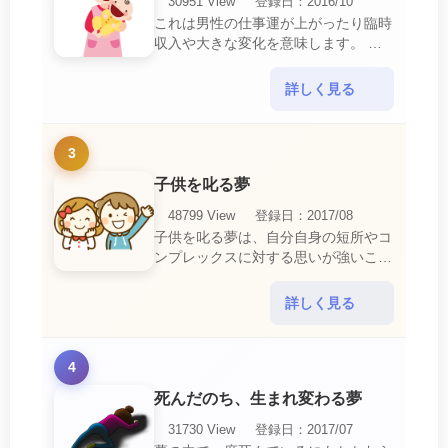
30951 View
登録日：2016/10
これは男性の仕事運が上がったり臨時
収入や大きな変化を意味します。 喜
びに満ち溢れるでしょう。 普段であ
ればあり得ない事が起きるのでビック
詳しく見る
リするでしょ・・・
3
子供を叱る夢
48799 View
登録日：2017/08
子供を叱る夢は、自分自身の短所やコ
ンプレックスに対する思いが強いこと
を暗示しています。 あなたは自分の
短所やコンプレックスを的確に認識し
詳しく見る
ていて、現在それを克服・・・
4
死んだのち、生まれ変わる夢
31730 View
登録日：2017/07