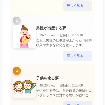
と、とても悲しいことですね。 夢占
いにおいて、『寝取られている』夢
詳しく見る
は、現実においても交・・・
2
男性が出産する夢
30974 View
登録日：2016/10
これは男性の仕事運が上がったり臨時
収入や大きな変化を意味します。 喜
びに満ち溢れるでしょう。 普段であ
ればあり得ない事が起きるのでビック
詳しく見る
リするでしょ・・・
3
子供を叱る夢
48820 View
登録日：2017/08
子供を叱る夢は、自分自身の短所やコ
ンプレックスに対する思いが強いこと
を暗示しています。 あなたは自分の
短所やコンプレックスを的確に認識し