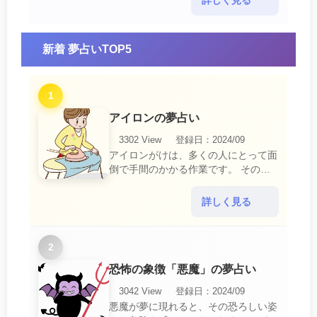
た、スキがあって思・・・
新着 夢占いTOP5
1
アイロンの夢占い
3302 View
登録日：2024/09
アイロンがけは、多くの人にとって面
倒で手間のかかる作業です。 そのた
め、アイロンがけの夢は、日常生活の
中で感じるわずらわしさやストレスか
詳しく見る
ら解放されたいとい・・・
2
恐怖の象徴「悪魔」の夢占い
3042 View
登録日：2024/09
悪魔が夢に現れると、その恐ろしい姿