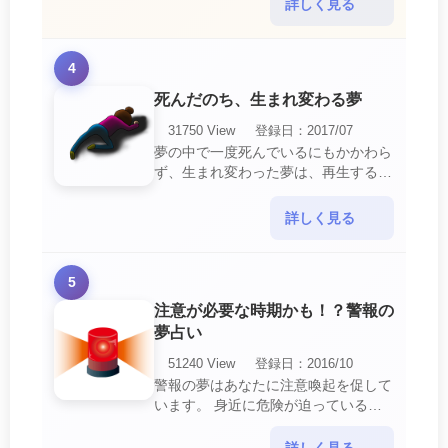
詳しく見る
ていて、現在それを克服・・・
4
死んだのち、生まれ変わる夢
31750 View
登録日：2017/07
夢の中で一度死んでいるにもかかわら
ず、生まれ変わった夢は、再生する夢
の中でも最も吉夢とされています。
あなたに関するすべての運気が上昇し
詳しく見る
ているという暗示でもあ・・・
5
注意が必要な時期かも！？警報の
夢占い
51240 View
登録日：2016/10
警報の夢はあなたに注意喚起を促して
います。 身近に危険が迫っている暗
示です。 他人からの警告に耳を傾け
て危機を回避する事が必要です。 ま
詳しく見る