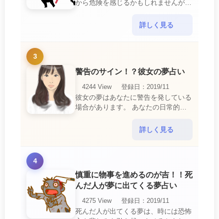
から危険を感じるかもしれませんが、
この夢は単なる恐怖以上の意味を持っ
ています。 悪魔の夢は、あなたが日
詳しく見る
常生活で感じている・・・
3
警告のサイン！？彼女の夢占い
4244 View
登録日：2019/11
彼女の夢はあなたに警告を発している
場合があります。 あなたの日常的な
行動や態度を改めるように、と伝えて
いるのです。 それは人間関係の亀裂
詳しく見る
を生じさせる・・・
4
慎重に物事を進めるのが吉！！死
んだ人が夢に出てくる夢占い
4275 View
登録日：2019/11
死んだ人が出てくる夢は、時には恐怖