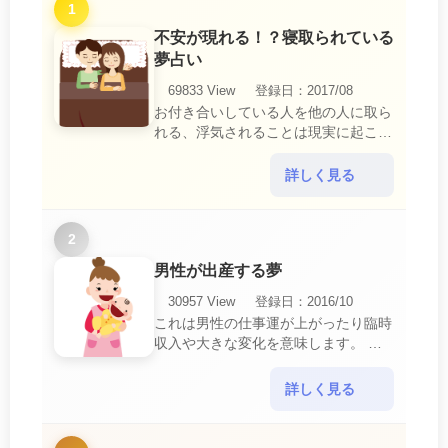
1
不安が現れる！？寝取られている
夢占い
69833 View
登録日：2017/08
お付き合いしている人を他の人に取ら
れる、浮気されることは現実に起こる
と、とても悲しいことですね。 夢占
いにおいて、『寝取られている』夢
詳しく見る
は、現実においても交・・・
2
男性が出産する夢
30957 View
登録日：2016/10
これは男性の仕事運が上がったり臨時
収入や大きな変化を意味します。 喜
びに満ち溢れるでしょう。 普段であ
ればあり得ない事が起きるのでビック
詳しく見る
リするでしょ・・・