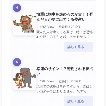
4
慎重に物事を進めるのが吉！！死
んだ人が夢に出てくる夢占い
4268 View
登録日：2019/11
死んだ人が出てくる夢は、時には恐怖
心や悲しみを引き起こさせるかもしれ
ません。 ですが、それはあなたに注
意して欲しいメッセージや警告を伝え
詳しく見る
ようとしているので・・・
5
幸運のサイン！？誘拐される夢占
い
4998 View
登録日：2019/11
現実での誘拐は事件ですから、喜ばし
い出来事ではありません。 ですが、
夢では幸運を示すサインを表している
場合があります。 誘拐される夢が示
詳しく見る
す幸運のサイ・・・