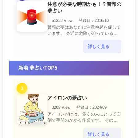
注意が必要な時期かも！？警報の
夢占い
51233 View
登録日：2016/10
警報の夢はあなたに注意喚起を促して
います。 身近に危険が迫っている暗
示です。 他人からの警告に耳を傾け
て危機を回避する事が必要です。 ま
詳しく見る
た、スキがあって思・・・
新着 夢占いTOP5
1
アイロンの夢占い
3289 View
登録日：2024/09
アイロンがけは、多くの人にとって面
倒で手間のかかる作業です。 そのた
め、アイロンがけの夢は、日常生活の
中で感じるわずらわしさやストレスか
詳しく見る