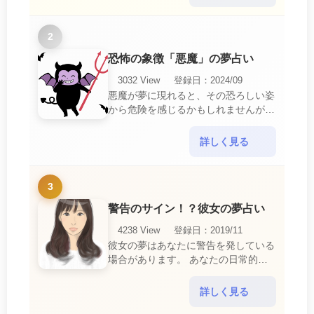
ら解放されたいとい・・・
2
恐怖の象徴「悪魔」の夢占い
3032 View
登録日：2024/09
悪魔が夢に現れると、その恐ろしい姿
から危険を感じるかもしれませんが、
この夢は単なる恐怖以上の意味を持っ
ています。 悪魔の夢は、あなたが日
詳しく見る
常生活で感じている・・・
3
警告のサイン！？彼女の夢占い
4238 View
登録日：2019/11
彼女の夢はあなたに警告を発している
場合があります。 あなたの日常的な
行動や態度を改めるように、と伝えて
いるのです。 それは人間関係の亀裂
詳しく見る
を生じさせる・・・