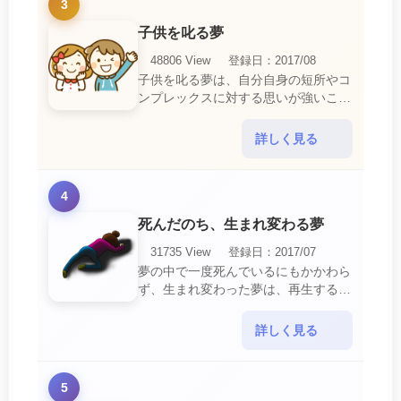
3
子供を叱る夢
48806 View
登録日：2017/08
子供を叱る夢は、自分自身の短所やコ
ンプレックスに対する思いが強いこと
を暗示しています。 あなたは自分の
短所やコンプレックスを的確に認識し
詳しく見る
ていて、現在それを克服・・・
4
死んだのち、生まれ変わる夢
31735 View
登録日：2017/07
夢の中で一度死んでいるにもかかわら
ず、生まれ変わった夢は、再生する夢
の中でも最も吉夢とされています。
あなたに関するすべての運気が上昇し
詳しく見る
ているという暗示でもあ・・・
5