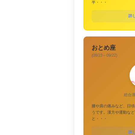
半・・・
詳
おとめ座
(08/23～09/22)
総合
腰や肩の痛みなど、日頃
うです。漢方や運動など
と・・・
詳