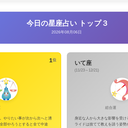
今日の星座占い トップ３
2026年08月06日
1
位
いて座
(11/23～12/21)
運
総合運
。やりたい事が次から次へと湧
身近な人から大きな影響を受け
全部やろうとすると全て中途
ライドは捨てて教えを請う姿勢