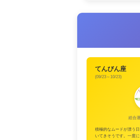
てんびん座
(09/23～10/23)
総合
積極的なムードが漂う日
いてきそうです。一度に