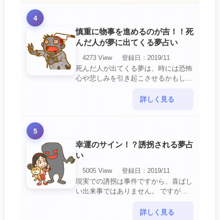
4
慎重に物事を進めるのが吉！！死
んだ人が夢に出てくる夢占い
4273 View
登録日：2019/11
死んだ人が出てくる夢は、時には恐怖
心や悲しみを引き起こさせるかもしれ
ません。 ですが、それはあなたに注
意して欲しいメッセージや警告を伝え
詳しく見る
ようとしているので・・・
5
幸運のサイン！？誘拐される夢占
い
5005 View
登録日：2019/11
現実での誘拐は事件ですから、喜ばし
い出来事ではありません。 ですが、
夢では幸運を示すサインを表している
場合があります。 誘拐される夢が示
詳しく見る