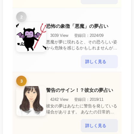
ら解放されたいとい・・・
2
恐怖の象徴「悪魔」の夢占い
3039 View
登録日：2024/09
悪魔が夢に現れると、その恐ろしい姿
から危険を感じるかもしれませんが、
この夢は単なる恐怖以上の意味を持っ
ています。 悪魔の夢は、あなたが日
詳しく見る
常生活で感じている・・・
3
警告のサイン！？彼女の夢占い
4242 View
登録日：2019/11
彼女の夢はあなたに警告を発している
場合があります。 あなたの日常的な
行動や態度を改めるように、と伝えて
いるのです。 それは人間関係の亀裂
詳しく見る
を生じさせる・・・