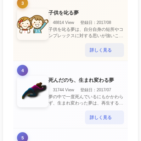
3
子供を叱る夢
48814 View
登録日：2017/08
子供を叱る夢は、自分自身の短所やコ
ンプレックスに対する思いが強いこと
を暗示しています。 あなたは自分の
短所やコンプレックスを的確に認識し
詳しく見る
ていて、現在それを克服・・・
4
死んだのち、生まれ変わる夢
31744 View
登録日：2017/07
夢の中で一度死んでいるにもかかわら
ず、生まれ変わった夢は、再生する夢
の中でも最も吉夢とされています。
あなたに関するすべての運気が上昇し
詳しく見る
ているという暗示でもあ・・・
5