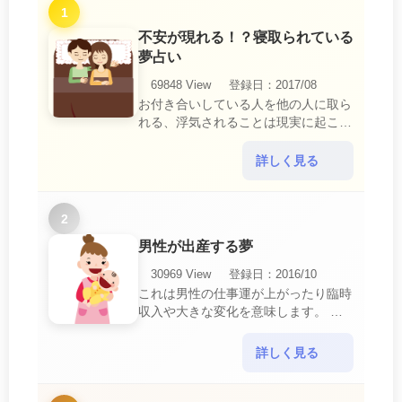
1
不安が現れる！？寝取られている
夢占い
69848 View
登録日：2017/08
お付き合いしている人を他の人に取ら
れる、浮気されることは現実に起こる
と、とても悲しいことですね。 夢占
いにおいて、『寝取られている』夢
詳しく見る
は、現実においても交・・・
2
男性が出産する夢
30969 View
登録日：2016/10
これは男性の仕事運が上がったり臨時
収入や大きな変化を意味します。 喜
びに満ち溢れるでしょう。 普段であ
ればあり得ない事が起きるのでビック
詳しく見る
リするでしょ・・・