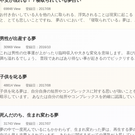
不安が現れる！？寝取られている夢占い
69848 View
登録日：2017/08
お付き合いしている人を他の人に取られる、浮気されることは現実に起こる
と、とても悲しいことですね。 夢占いにおいて、『寝取られている』夢は、現
実においても交・・・
男性が出産する夢
30969 View
登録日：2016/10
これは男性の仕事運が上がったり臨時収入や大きな変化を意味します。 喜びに
満ち溢れるでしょう。 普段であればあり得ない事が起きるのでビックリするで
しょ・・・
子供を叱る夢
48814 View
登録日：2017/08
子供を叱る夢は、自分自身の短所やコンプレックスに対する思いが強いこと
暗示しています。 あなたは自分の短所やコンプレックスを的確に認識してい
て、現在それを克服・・・
死んだのち、生まれ変わる夢
31743 View
登録日：2017/07
夢の中で一度死んでいるにもかかわらず、生まれ変わった夢は、再生する夢
中でも最も吉夢とされています。 あなたに関するすべての運気が上昇している