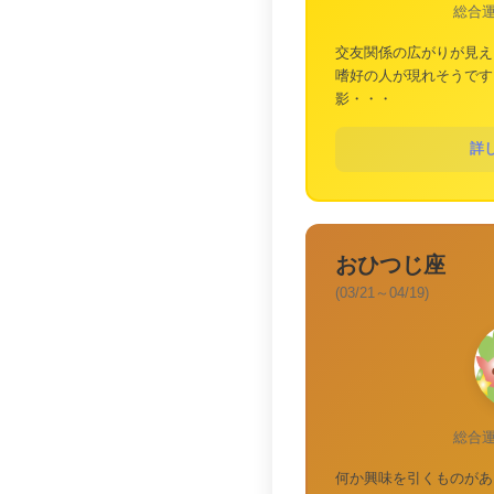
総合
交友関係の広がりが見え
嗜好の人が現れそうです
影・・・
詳
おひつじ座
(03/21～04/19)
総合
何か興味を引くものがあ