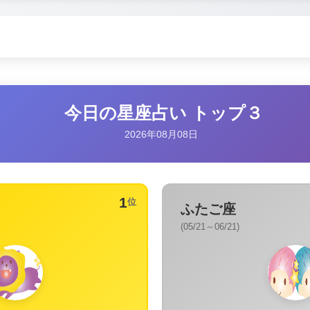
今日の星座占い トップ３
2026年08月08日
1
位
ふたご座
(05/21～06/21)