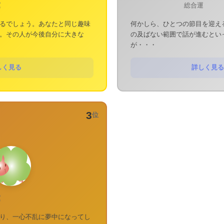
運
総合運
るでしょう。あなたと同じ趣味
何かしら、ひとつの節目を迎え
。その人が今後自分に大きな
の及ばない範囲で話が進むとい
が・・・
しく見る
詳しく見る
3
位
運
り、一心不乱に夢中になってし