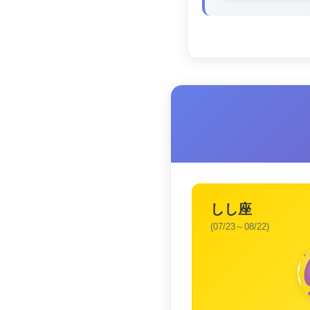
しし座
(07/23～08/22)