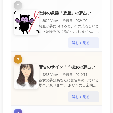
2
恐怖の象徴「悪魔」の夢占い
3029 View
登録日：2024/09
悪魔が夢に現れると、その恐ろしい姿
から危険を感じるかもしれませんが、
この夢は単なる恐怖以上の意味を持っ
ています。 悪魔の夢は、あなたが日
詳しく見る
常生活で感じている・・・
3
警告のサイン！？彼女の夢占い
4233 View
登録日：2019/11
彼女の夢はあなたに警告を発している
場合があります。 あなたの日常的な
行動や態度を改めるように、と伝えて
いるのです。 それは人間関係の亀裂
詳しく見る
を生じさせる・・・