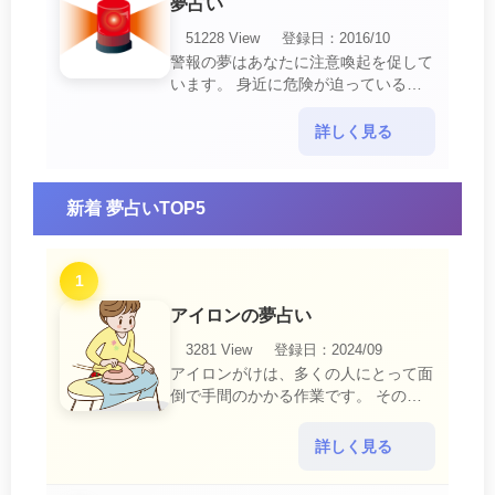
夢占い
51228 View
登録日：2016/10
警報の夢はあなたに注意喚起を促して
います。 身近に危険が迫っている暗
示です。 他人からの警告に耳を傾け
て危機を回避する事が必要です。 ま
詳しく見る
た、スキがあって思・・・
新着 夢占いTOP5
1
アイロンの夢占い
3281 View
登録日：2024/09
アイロンがけは、多くの人にとって面
倒で手間のかかる作業です。 そのた
め、アイロンがけの夢は、日常生活の
中で感じるわずらわしさやストレスか
詳しく見る
ら解放されたいとい・・・