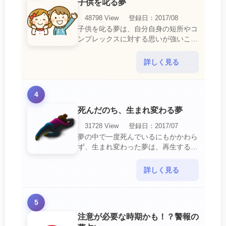
子供を叱る夢
48798 View
登録日：2017/08
子供を叱る夢は、自分自身の短所やコ
ンプレックスに対する思いが強いこと
を暗示しています。 あなたは自分の
短所やコンプレックスを的確に認識し
詳しく見る
ていて、現在それを克服・・・
4
死んだのち、生まれ変わる夢
31728 View
登録日：2017/07
夢の中で一度死んでいるにもかかわら
ず、生まれ変わった夢は、再生する夢
の中でも最も吉夢とされています。
あなたに関するすべての運気が上昇し
詳しく見る
ているという暗示でもあ・・・
5
注意が必要な時期かも！？警報の