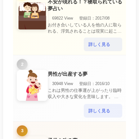
不安が現れる！？寝取られている
夢占い
69822 View
登録日：2017/08
お付き合いしている人を他の人に取ら
れる、浮気されることは現実に起こる
と、とても悲しいことですね。 夢占
いにおいて、『寝取られている』夢
詳しく見る
は、現実においても交・・・
2
男性が出産する夢
30948 View
登録日：2016/10
これは男性の仕事運が上がったり臨時
収入や大きな変化を意味します。 喜
びに満ち溢れるでしょう。 普段であ
ればあり得ない事が起きるのでビック
詳しく見る
リするでしょ・・・
3