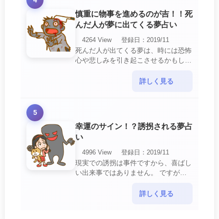
4
慎重に物事を進めるのが吉！！死
んだ人が夢に出てくる夢占い
4264 View
登録日：2019/11
死んだ人が出てくる夢は、時には恐怖
心や悲しみを引き起こさせるかもしれ
ません。 ですが、それはあなたに注
意して欲しいメッセージや警告を伝え
詳しく見る
ようとしているので・・・
5
幸運のサイン！？誘拐される夢占
い
4996 View
登録日：2019/11
現実での誘拐は事件ですから、喜ばし
い出来事ではありません。 ですが、
夢では幸運を示すサインを表している
場合があります。 誘拐される夢が示
詳しく見る
す幸運のサイ・・・