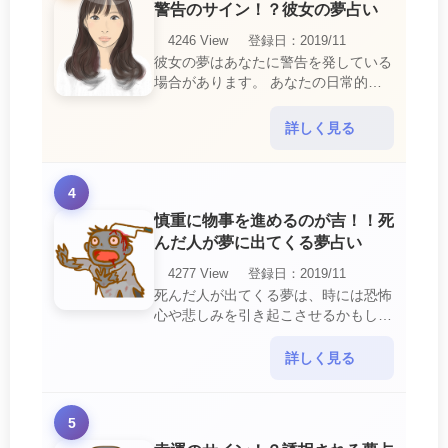
警告のサイン！？彼女の夢占い
4246 View
登録日：2019/11
彼女の夢はあなたに警告を発している
場合があります。 あなたの日常的な
行動や態度を改めるように、と伝えて
いるのです。 それは人間関係の亀裂
詳しく見る
を生じさせる・・・
4
慎重に物事を進めるのが吉！！死
んだ人が夢に出てくる夢占い
4277 View
登録日：2019/11
死んだ人が出てくる夢は、時には恐怖
心や悲しみを引き起こさせるかもしれ
ません。 ですが、それはあなたに注
意して欲しいメッセージや警告を伝え
詳しく見る
ようとしているので・・・
5