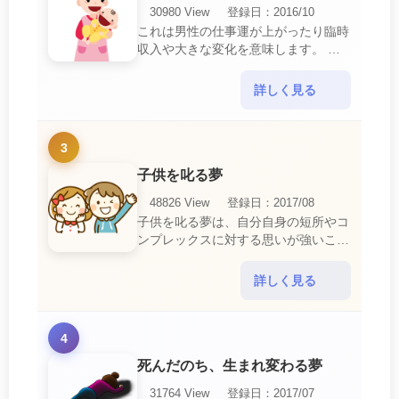
30980 View
登録日：2016/10
これは男性の仕事運が上がったり臨時
収入や大きな変化を意味します。 喜
びに満ち溢れるでしょう。 普段であ
ればあり得ない事が起きるのでビック
詳しく見る
リするでしょ・・・
3
子供を叱る夢
48826 View
登録日：2017/08
子供を叱る夢は、自分自身の短所やコ
ンプレックスに対する思いが強いこと
を暗示しています。 あなたは自分の
短所やコンプレックスを的確に認識し
詳しく見る
ていて、現在それを克服・・・
4
死んだのち、生まれ変わる夢
31764 View
登録日：2017/07