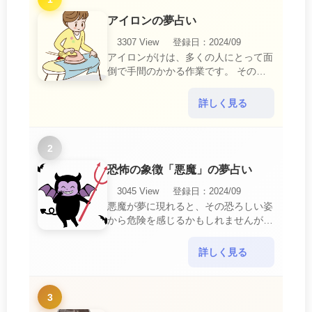
アイロンの夢占い
3307 View
登録日：2024/09
アイロンがけは、多くの人にとって面
倒で手間のかかる作業です。 そのた
め、アイロンがけの夢は、日常生活の
中で感じるわずらわしさやストレスか
詳しく見る
ら解放されたいとい・・・
2
恐怖の象徴「悪魔」の夢占い
3045 View
登録日：2024/09
悪魔が夢に現れると、その恐ろしい姿
から危険を感じるかもしれませんが、
この夢は単なる恐怖以上の意味を持っ
ています。 悪魔の夢は、あなたが日
詳しく見る
常生活で感じている・・・
3