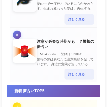
夢の中で一度死んでいるにもかかわら
ず、生まれ変わった夢は、再生する夢
の中でも最も吉夢とされています。
あなたに関するすべての運気が上昇し
詳しく見る
ているという暗示でもあ・・・
5
注意が必要な時期かも！？警報の
夢占い
51245 View
登録日：2016/10
警報の夢はあなたに注意喚起を促して
います。 身近に危険が迫っている暗
示です。 他人からの警告に耳を傾け
て危機を回避する事が必要です。 ま
詳しく見る
た、スキがあって思・・・
新着 夢占いTOP5
1