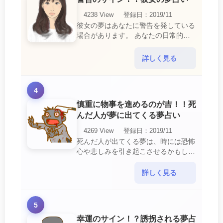
4238 View
登録日：2019/11
彼女の夢はあなたに警告を発している
場合があります。 あなたの日常的な
行動や態度を改めるように、と伝えて
いるのです。 それは人間関係の亀裂
詳しく見る
を生じさせる・・・
4
慎重に物事を進めるのが吉！！死
んだ人が夢に出てくる夢占い
4269 View
登録日：2019/11
死んだ人が出てくる夢は、時には恐怖
心や悲しみを引き起こさせるかもしれ
ません。 ですが、それはあなたに注
意して欲しいメッセージや警告を伝え
詳しく見る
ようとしているので・・・
5
幸運のサイン！？誘拐される夢占