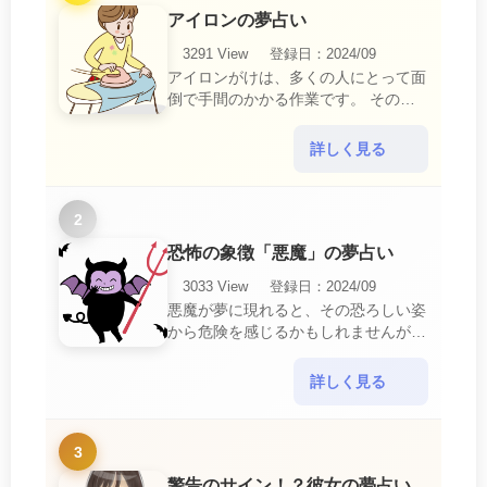
アイロンの夢占い
3291 View
登録日：2024/09
アイロンがけは、多くの人にとって面
倒で手間のかかる作業です。 そのた
め、アイロンがけの夢は、日常生活の
中で感じるわずらわしさやストレスか
詳しく見る
ら解放されたいとい・・・
2
恐怖の象徴「悪魔」の夢占い
3033 View
登録日：2024/09
悪魔が夢に現れると、その恐ろしい姿
から危険を感じるかもしれませんが、
この夢は単なる恐怖以上の意味を持っ
ています。 悪魔の夢は、あなたが日
詳しく見る
常生活で感じている・・・
3
警告のサイン！？彼女の夢占い