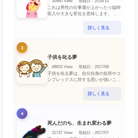
30960 View
登録日：2016/10
これは男性の仕事運が上がったり臨時
収入や大きな変化を意味します。 喜
びに満ち溢れるでしょう。 普段であ
ればあり得ない事が起きるのでビック
詳しく見る
リするでしょ・・・
3
子供を叱る夢
48810 View
登録日：2017/08
子供を叱る夢は、自分自身の短所やコ
ンプレックスに対する思いが強いこと
を暗示しています。 あなたは自分の
短所やコンプレックスを的確に認識し
詳しく見る
ていて、現在それを克服・・・
4
死んだのち、生まれ変わる夢
31737 View
登録日：2017/07