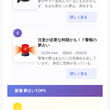
夢の中で一度死んでいるにもかかわら
ず、生まれ変わった夢は、再生する夢
の中でも最も吉夢とされています。
あなたに関するすべての運気が上昇し
詳しく見る
ているという暗示でもあ・・・
5
注意が必要な時期かも！？警報の
夢占い
51234 View
登録日：2016/10
警報の夢はあなたに注意喚起を促して
います。 身近に危険が迫っている暗
示です。 他人からの警告に耳を傾け
て危機を回避する事が必要です。 ま
詳しく見る
た、スキがあって思・・・
新着 夢占いTOP5
1