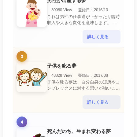
男性が出産する夢
30980 View
登録日：2016/10
これは男性の仕事運が上がったり臨時
収入や大きな変化を意味します。 喜
びに満ち溢れるでしょう。 普段であ
ればあり得ない事が起きるのでビック
詳しく見る
リするでしょ・・・
3
子供を叱る夢
48828 View
登録日：2017/08
子供を叱る夢は、自分自身の短所やコ
ンプレックスに対する思いが強いこと
を暗示しています。 あなたは自分の
短所やコンプレックスを的確に認識し
詳しく見る
ていて、現在それを克服・・・
4
死んだのち、生まれ変わる夢