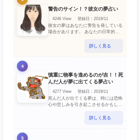
警告のサイン！？彼女の夢占い
4246 View
登録日：2019/11
彼女の夢はあなたに警告を発している
場合があります。 あなたの日常的な
行動や態度を改めるように、と伝えて
いるのです。 それは人間関係の亀裂
詳しく見る
を生じさせる・・・
4
慎重に物事を進めるのが吉！！死
んだ人が夢に出てくる夢占い
4277 View
登録日：2019/11
死んだ人が出てくる夢は、時には恐怖
心や悲しみを引き起こさせるかもしれ
ません。 ですが、それはあなたに注
意して欲しいメッセージや警告を伝え
詳しく見る
ようとしているので・・・
5