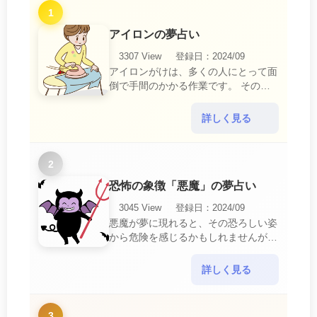
1
アイロンの夢占い
3307 View
登録日：2024/09
アイロンがけは、多くの人にとって面
倒で手間のかかる作業です。 そのた
め、アイロンがけの夢は、日常生活の
中で感じるわずらわしさやストレスか
詳しく見る
ら解放されたいとい・・・
2
恐怖の象徴「悪魔」の夢占い
3045 View
登録日：2024/09
悪魔が夢に現れると、その恐ろしい姿
から危険を感じるかもしれませんが、
この夢は単なる恐怖以上の意味を持っ
ています。 悪魔の夢は、あなたが日
詳しく見る
常生活で感じている・・・
3