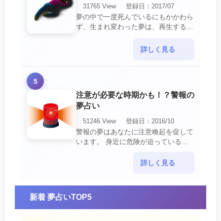
31765 View
登録日：2017/07
夢の中で一度死んでいるにもかかわら
ず、生まれ変わった夢は、再生する夢
の中でも最も吉夢とされています。
あなたに関するすべての運気が上昇し
詳しく見る
ているという暗示でもあ・・・
5
注意が必要な時期かも！？警報の
夢占い
51246 View
登録日：2016/10
警報の夢はあなたに注意喚起を促して
います。 身近に危険が迫っている暗
示です。 他人からの警告に耳を傾け
て危機を回避する事が必要です。 ま
詳しく見る
た、スキがあって思・・・
新着 夢占いTOP5