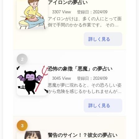
アイロンの夢占い
3307 View
登録日：2024/09
アイロンがけは、多くの人にとって面
倒で手間のかかる作業です。 そのた
め、アイロンがけの夢は、日常生活の
中で感じるわずらわしさやストレスか
詳しく見る
ら解放されたいとい・・・
2
恐怖の象徴「悪魔」の夢占い
3045 View
登録日：2024/09
悪魔が夢に現れると、その恐ろしい姿
から危険を感じるかもしれませんが、
この夢は単なる恐怖以上の意味を持っ
ています。 悪魔の夢は、あなたが日
詳しく見る
常生活で感じている・・・
3
警告のサイン！？彼女の夢占い