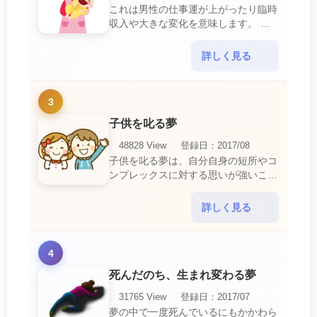
これは男性の仕事運が上がったり臨時
収入や大きな変化を意味します。 喜
びに満ち溢れるでしょう。 普段であ
ればあり得ない事が起きるのでビック
詳しく見る
リするでしょ・・・
3
子供を叱る夢
48828 View
登録日：2017/08
子供を叱る夢は、自分自身の短所やコ
ンプレックスに対する思いが強いこと
を暗示しています。 あなたは自分の
短所やコンプレックスを的確に認識し
詳しく見る
ていて、現在それを克服・・・
4
死んだのち、生まれ変わる夢
31765 View
登録日：2017/07
夢の中で一度死んでいるにもかかわら