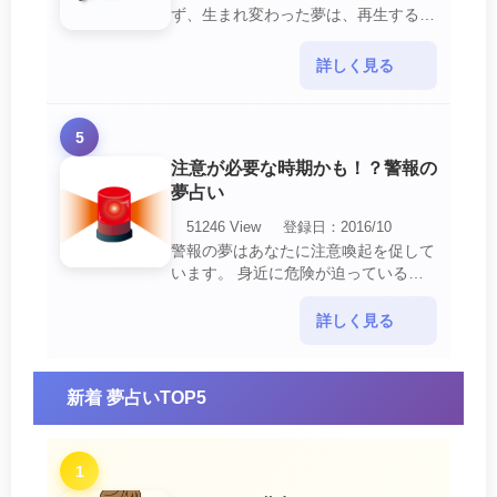
ず、生まれ変わった夢は、再生する夢
の中でも最も吉夢とされています。
あなたに関するすべての運気が上昇し
詳しく見る
ているという暗示でもあ・・・
5
注意が必要な時期かも！？警報の
夢占い
51246 View
登録日：2016/10
警報の夢はあなたに注意喚起を促して
います。 身近に危険が迫っている暗
示です。 他人からの警告に耳を傾け
て危機を回避する事が必要です。 ま
詳しく見る
た、スキがあって思・・・
新着 夢占いTOP5
1