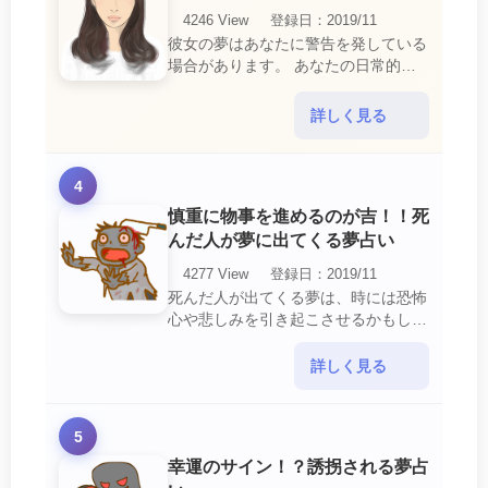
4246 View
登録日：2019/11
彼女の夢はあなたに警告を発している
場合があります。 あなたの日常的な
行動や態度を改めるように、と伝えて
いるのです。 それは人間関係の亀裂
詳しく見る
を生じさせる・・・
4
慎重に物事を進めるのが吉！！死
んだ人が夢に出てくる夢占い
4277 View
登録日：2019/11
死んだ人が出てくる夢は、時には恐怖
心や悲しみを引き起こさせるかもしれ
ません。 ですが、それはあなたに注
意して欲しいメッセージや警告を伝え
詳しく見る
ようとしているので・・・
5
幸運のサイン！？誘拐される夢占