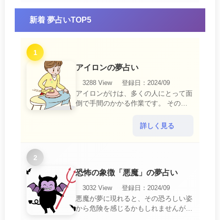
新着 夢占いTOP5
1
アイロンの夢占い
3288 View
登録日：2024/09
アイロンがけは、多くの人にとって面
倒で手間のかかる作業です。 そのた
め、アイロンがけの夢は、日常生活の
中で感じるわずらわしさやストレスか
詳しく見る
ら解放されたいとい・・・
2
恐怖の象徴「悪魔」の夢占い
3032 View
登録日：2024/09
悪魔が夢に現れると、その恐ろしい姿
から危険を感じるかもしれませんが、
この夢は単なる恐怖以上の意味を持っ