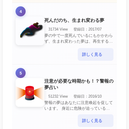
4
死んだのち、生まれ変わる夢
31734 View
登録日：2017/07
夢の中で一度死んでいるにもかかわら
ず、生まれ変わった夢は、再生する夢
の中でも最も吉夢とされています。
あなたに関するすべての運気が上昇し
詳しく見る
ているという暗示でもあ・・・
5
注意が必要な時期かも！？警報の
夢占い
51232 View
登録日：2016/10
警報の夢はあなたに注意喚起を促して
います。 身近に危険が迫っている暗
示です。 他人からの警告に耳を傾け
て危機を回避する事が必要です。 ま
詳しく見る
た、スキがあって思・・・