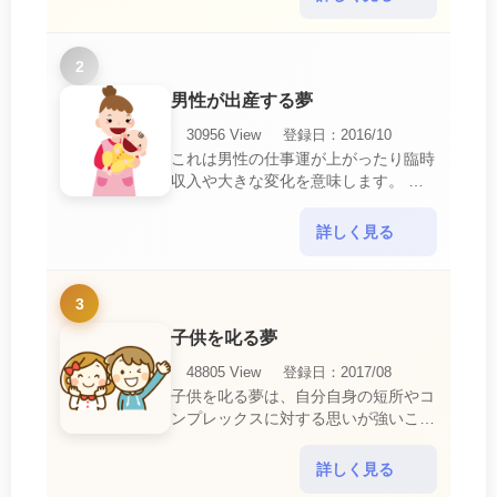
は、現実においても交・・・
2
男性が出産する夢
30956 View
登録日：2016/10
これは男性の仕事運が上がったり臨時
収入や大きな変化を意味します。 喜
びに満ち溢れるでしょう。 普段であ
ればあり得ない事が起きるのでビック
詳しく見る
リするでしょ・・・
3
子供を叱る夢
48805 View
登録日：2017/08
子供を叱る夢は、自分自身の短所やコ
ンプレックスに対する思いが強いこと
を暗示しています。 あなたは自分の
短所やコンプレックスを的確に認識し
詳しく見る
ていて、現在それを克服・・・