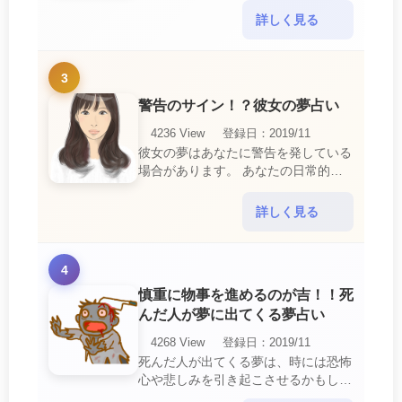
ています。 悪魔の夢は、あなたが日
詳しく見る
常生活で感じている・・・
3
警告のサイン！？彼女の夢占い
4236 View
登録日：2019/11
彼女の夢はあなたに警告を発している
場合があります。 あなたの日常的な
行動や態度を改めるように、と伝えて
いるのです。 それは人間関係の亀裂
詳しく見る
を生じさせる・・・
4
慎重に物事を進めるのが吉！！死
んだ人が夢に出てくる夢占い
4268 View
登録日：2019/11
死んだ人が出てくる夢は、時には恐怖
心や悲しみを引き起こさせるかもしれ
ません。 ですが、それはあなたに注