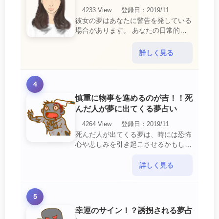
4233 View
登録日：2019/11
彼女の夢はあなたに警告を発している
場合があります。 あなたの日常的な
行動や態度を改めるように、と伝えて
いるのです。 それは人間関係の亀裂
詳しく見る
を生じさせる・・・
4
慎重に物事を進めるのが吉！！死
んだ人が夢に出てくる夢占い
4264 View
登録日：2019/11
死んだ人が出てくる夢は、時には恐怖
心や悲しみを引き起こさせるかもしれ
ません。 ですが、それはあなたに注
意して欲しいメッセージや警告を伝え
詳しく見る
ようとしているので・・・
5
幸運のサイン！？誘拐される夢占