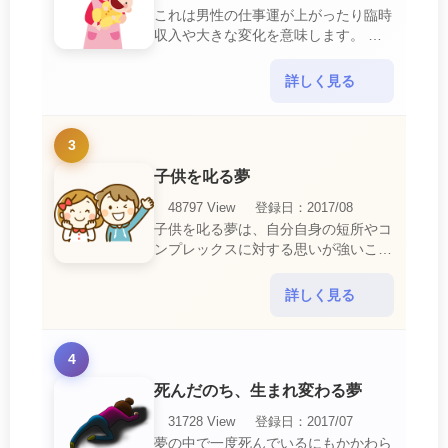
これは男性の仕事運が上がったり臨時
収入や大きな変化を意味します。 喜
びに満ち溢れるでしょう。 普段であ
ればあり得ない事が起きるのでビック
詳しく見る
リするでしょ・・・
3
子供を叱る夢
48797 View
登録日：2017/08
子供を叱る夢は、自分自身の短所やコ
ンプレックスに対する思いが強いこと
を暗示しています。 あなたは自分の
短所やコンプレックスを的確に認識し
詳しく見る
ていて、現在それを克服・・・
4
死んだのち、生まれ変わる夢
31728 View
登録日：2017/07
夢の中で一度死んでいるにもかかわら