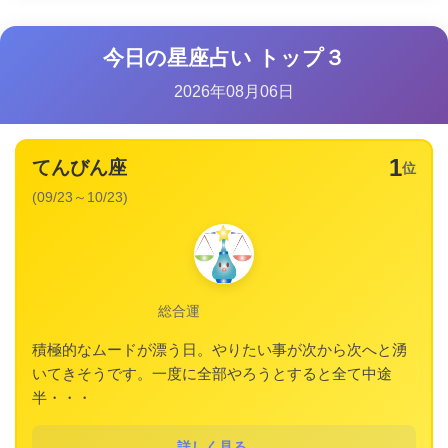
今日の星座占い トップ３
2026年08月06日
1
てんびん座
位
(09/23～10/23)
総合運
積極的なムードが漂う日。やりたい事が次から次へと湧
いてきそうです。一度に全部やろうとすると全て中途
半・・・
詳しく見る