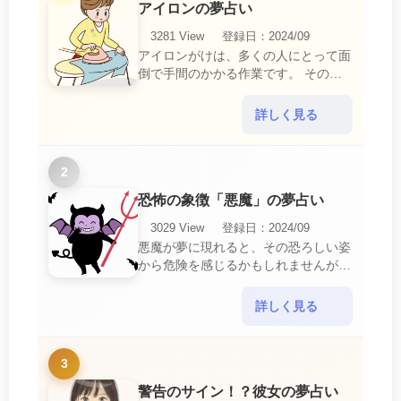
アイロンの夢占い
3281 View
登録日：2024/09
アイロンがけは、多くの人にとって面
倒で手間のかかる作業です。 そのた
め、アイロンがけの夢は、日常生活の
中で感じるわずらわしさやストレスか
詳しく見る
ら解放されたいとい・・・
2
恐怖の象徴「悪魔」の夢占い
3029 View
登録日：2024/09
悪魔が夢に現れると、その恐ろしい姿
から危険を感じるかもしれませんが、
この夢は単なる恐怖以上の意味を持っ
ています。 悪魔の夢は、あなたが日
詳しく見る
常生活で感じている・・・
3
警告のサイン！？彼女の夢占い