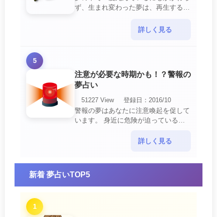
ず、生まれ変わった夢は、再生する夢
の中でも最も吉夢とされています。
あなたに関するすべての運気が上昇し
詳しく見る
ているという暗示でもあ・・・
5
注意が必要な時期かも！？警報の
夢占い
51227 View
登録日：2016/10
警報の夢はあなたに注意喚起を促して
います。 身近に危険が迫っている暗
示です。 他人からの警告に耳を傾け
て危機を回避する事が必要です。 ま
詳しく見る
た、スキがあって思・・・
新着 夢占いTOP5
1