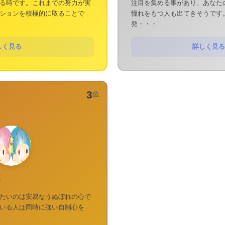
る時です。これまでの努力が実
注目を集める事があり、あなた
ションを積極的に取ることで
憧れをもつ人も出てきそうです
発・・・
しく見る
詳しく見る
3
位
運
たいのは安易なうぬぼれの心で
いる人は同時に強い自制心を