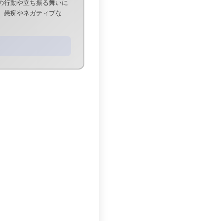
の行動や立ち振る舞いに
。愚痴やネガティブな