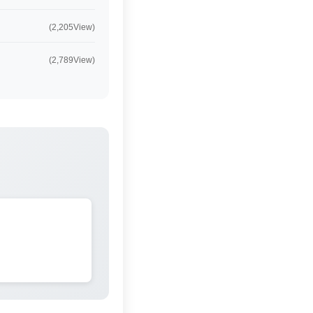
(2,205View)
(2,789View)