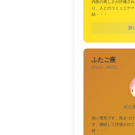
内面の美しさが評価され
り、人とのコミュニケー
結・・・
詳
ふたご座
(05/21～06/21)
総合
強い運気です。気をつけ
す。継続して評価されて
持・・・