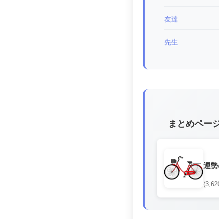
友達
先生
まとめペー
運勢
(3,62