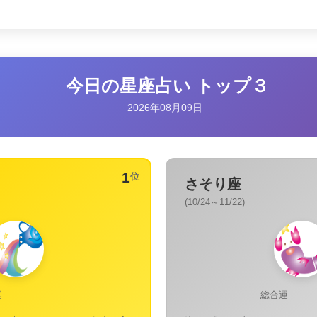
今日の星座占い トップ３
2026年08月09日
1
位
さそり座
(10/24～11/22)
運
総合運