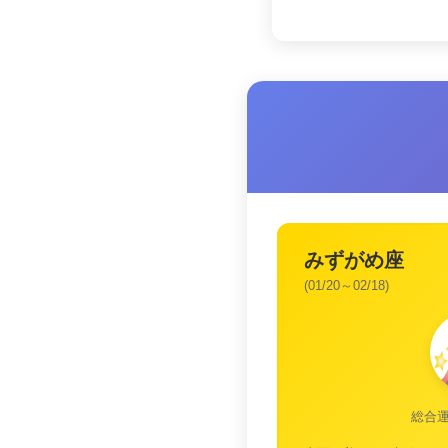
みずがめ座
(01/20～02/18)
総合