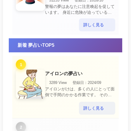
51233 View
登録日：2016/10
警報の夢はあなたに注意喚起を促して
います。 身近に危険が迫っている暗
示です。 他人からの警告に耳を傾け
て危機を回避する事が必要です。 ま
詳しく見る
た、スキがあって思・・・
新着 夢占いTOP5
1
アイロンの夢占い
3289 View
登録日：2024/09
アイロンがけは、多くの人にとって面
倒で手間のかかる作業です。 そのた
め、アイロンがけの夢は、日常生活の
中で感じるわずらわしさやストレスか
詳しく見る
ら解放されたいとい・・・
2