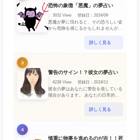
恐怖の象徴「悪魔」の夢占い
3032 View
登録日：2024/09
悪魔が夢に現れると、その恐ろしい姿
から危険を感じるかもしれませんが、
この夢は単なる恐怖以上の意味を持っ
ています。 悪魔の夢は、あなたが日
詳しく見る
常生活で感じている・・・
3
警告のサイン！？彼女の夢占い
4238 View
登録日：2019/11
彼女の夢はあなたに警告を発している
場合があります。 あなたの日常的な
行動や態度を改めるように、と伝えて
いるのです。 それは人間関係の亀裂
詳しく見る
を生じさせる・・・
4
慎重に物事を進めるのが吉！！死