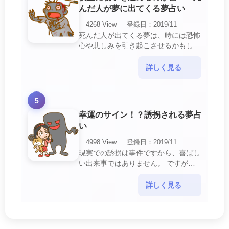
んだ人が夢に出てくる夢占い
4268 View
登録日：2019/11
死んだ人が出てくる夢は、時には恐怖
心や悲しみを引き起こさせるかもしれ
ません。 ですが、それはあなたに注
意して欲しいメッセージや警告を伝え
詳しく見る
ようとしているので・・・
5
幸運のサイン！？誘拐される夢占
い
4998 View
登録日：2019/11
現実での誘拐は事件ですから、喜ばし
い出来事ではありません。 ですが、
夢では幸運を示すサインを表している
場合があります。 誘拐される夢が示
詳しく見る
す幸運のサイ・・・