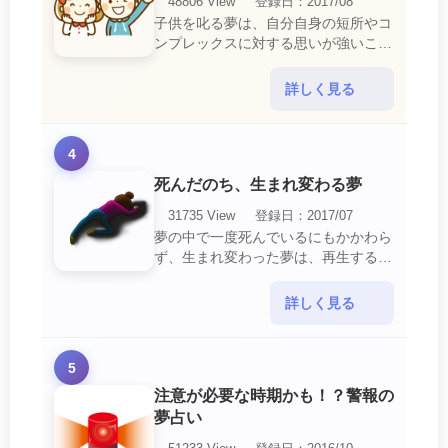
48806 View
登録日：2017/08
子供を叱る夢は、自分自身の短所やコ
ンプレックスに対する思いが強いこと
を暗示しています。 あなたは自分の
短所やコンプレックスを的確に認識し
詳しく見る
ていて、現在それを克服・・・
4
死んだのち、生まれ変わる夢
31735 View
登録日：2017/07
夢の中で一度死んでいるにもかかわら
ず、生まれ変わった夢は、再生する夢
の中でも最も吉夢とされています。
あなたに関するすべての運気が上昇し
詳しく見る
ているという暗示でもあ・・・
5
注意が必要な時期かも！？警報の
夢占い