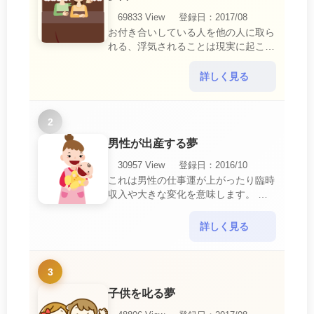
69833 View
登録日：2017/08
お付き合いしている人を他の人に取ら
れる、浮気されることは現実に起こる
と、とても悲しいことですね。 夢占
いにおいて、『寝取られている』夢
詳しく見る
は、現実においても交・・・
2
男性が出産する夢
30957 View
登録日：2016/10
これは男性の仕事運が上がったり臨時
収入や大きな変化を意味します。 喜
びに満ち溢れるでしょう。 普段であ
ればあり得ない事が起きるのでビック
詳しく見る
リするでしょ・・・
3
子供を叱る夢