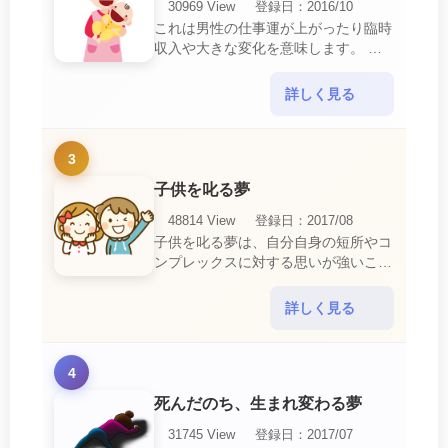
30969 View
登録日：2016/10
これは男性の仕事運が上がったり臨時
収入や大きな変化を意味します。 喜
びに満ち溢れるでしょう。 普段であ
ればあり得ない事が起きるのでビック
詳しく見る
リするでしょ・・・
3
子供を叱る夢
48814 View
登録日：2017/08
子供を叱る夢は、自分自身の短所やコ
ンプレックスに対する思いが強いこと
を暗示しています。 あなたは自分の
短所やコンプレックスを的確に認識し
詳しく見る
ていて、現在それを克服・・・
4
死んだのち、生まれ変わる夢
31745 View
登録日：2017/07