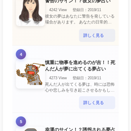
警告のサイン！？彼女の夢占い
4242 View
登録日：2019/11
彼女の夢はあなたに警告を発している
場合があります。 あなたの日常的な
行動や態度を改めるように、と伝えて
いるのです。 それは人間関係の亀裂
詳しく見る
を生じさせる・・・
4
慎重に物事を進めるのが吉！！死
んだ人が夢に出てくる夢占い
4273 View
登録日：2019/11
死んだ人が出てくる夢は、時には恐怖
心や悲しみを引き起こさせるかもしれ
ません。 ですが、それはあなたに注
意して欲しいメッセージや警告を伝え
詳しく見る
ようとしているので・・・
5
幸運のサイン！？誘拐される夢占