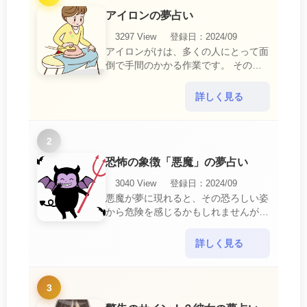
アイロンの夢占い
3297 View
登録日：2024/09
アイロンがけは、多くの人にとって面
倒で手間のかかる作業です。 そのた
め、アイロンがけの夢は、日常生活の
中で感じるわずらわしさやストレスか
詳しく見る
ら解放されたいとい・・・
2
恐怖の象徴「悪魔」の夢占い
3040 View
登録日：2024/09
悪魔が夢に現れると、その恐ろしい姿
から危険を感じるかもしれませんが、
この夢は単なる恐怖以上の意味を持っ
ています。 悪魔の夢は、あなたが日
詳しく見る
常生活で感じている・・・
3