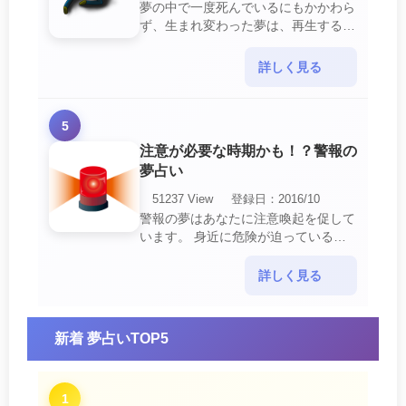
夢の中で一度死んでいるにもかかわら
ず、生まれ変わった夢は、再生する夢
の中でも最も吉夢とされています。
あなたに関するすべての運気が上昇し
詳しく見る
ているという暗示でもあ・・・
5
注意が必要な時期かも！？警報の
夢占い
51237 View
登録日：2016/10
警報の夢はあなたに注意喚起を促して
います。 身近に危険が迫っている暗
示です。 他人からの警告に耳を傾け
て危機を回避する事が必要です。 ま
詳しく見る
た、スキがあって思・・・
新着 夢占いTOP5
1