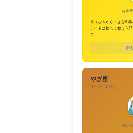
総合
身近な人から大きな影響
ライドは捨てて教えを請
て・・・
詳
やぎ座
(12/22～01/19)
総合