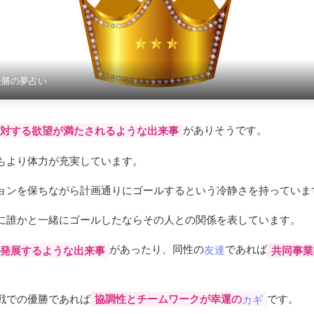
優勝の夢占い
がありそうです。
対する欲望が満たされるような出来事
もより体力が充実しています。
ョンを保ちながら計画通りにゴールするという冷静さを持っていま
に誰かと一緒にゴールしたならその人との関係を表しています。
があったり、同性の
であれば
発展するような出来事
友達
共同事業
戦での優勝であれば
です。
協調性とチームワークが幸運の
カギ