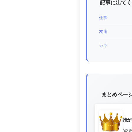
記事に出てく
仕事
友達
カギ
まとめペー
誰が
(42,8