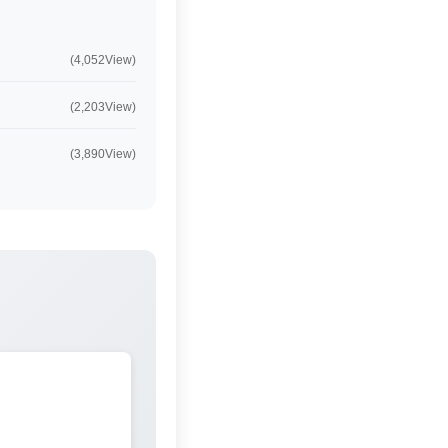
(4,052View)
(2,203View)
(3,890View)