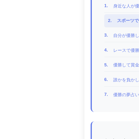
1.
身近な人が
2.
スポーツで
3.
自分が優勝
4.
レースで優
5.
優勝して賞
6.
誰かを負か
7.
優勝の夢占