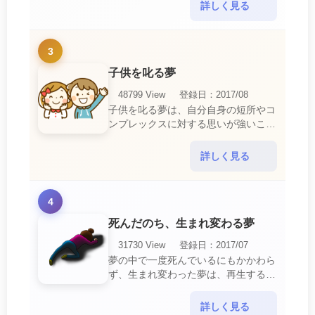
ればあり得ない事が起きるのでビック
詳しく見る
リするでしょ・・・
3
子供を叱る夢
48799 View
登録日：2017/08
子供を叱る夢は、自分自身の短所やコ
ンプレックスに対する思いが強いこと
を暗示しています。 あなたは自分の
短所やコンプレックスを的確に認識し
詳しく見る
ていて、現在それを克服・・・
4
死んだのち、生まれ変わる夢
31730 View
登録日：2017/07
夢の中で一度死んでいるにもかかわら
ず、生まれ変わった夢は、再生する夢
の中でも最も吉夢とされています。
あなたに関するすべての運気が上昇し
詳しく見る