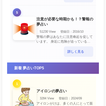
ているという暗示でもあ・・・
5
注意が必要な時期かも！？警報の
夢占い
51230 View
登録日：2016/10
警報の夢はあなたに注意喚起を促して
います。 身近に危険が迫っている暗
示です。 他人からの警告に耳を傾け
て危機を回避する事が必要です。 ま
詳しく見る
た、スキがあって思・・・
新着 夢占いTOP5
1
アイロンの夢占い
3284 View
登録日：2024/09
アイロンがけは、多くの人にとって面