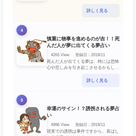
行動や態度を改めるように、と伝えて
いるのです。 それは人間関係の亀裂
詳しく見る
を生じさせる・・・
4
慎重に物事を進めるのが吉！！死
んだ人が夢に出てくる夢占い
4265 View
登録日：2019/11
死んだ人が出てくる夢は、時には恐怖
心や悲しみを引き起こさせるかもしれ
ません。 ですが、それはあなたに注
意して欲しいメッセージや警告を伝え
詳しく見る
ようとしているので・・・
5
幸運のサイン！？誘拐される夢占
い
4996 View
登録日：2019/11
現実での誘拐は事件ですから、喜ばし