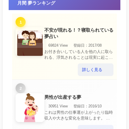
月間 夢ランキング
1
不安が現れる！？寝取られている
夢占い
69824 View
登録日：2017/08
お付き合いしている人を他の人に取ら
れる、浮気されることは現実に起こる
と、とても悲しいことですね。 夢占
いにおいて、『寝取られている』夢
詳しく見る
は、現実においても交・・・
2
男性が出産する夢
30951 View
登録日：2016/10
これは男性の仕事運が上がったり臨時
収入や大きな変化を意味します。 喜
びに満ち溢れるでしょう。 普段であ