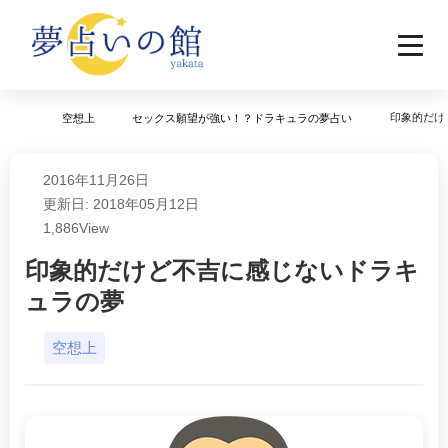
印象的だけ
空想上
セックス願望が強い！？ドラキュラの夢占い
2016年11月26日
更新日: 2018年05月12日
1,886
View
印象的だけど不吉に感じないドラキ
ュラの夢
空想上