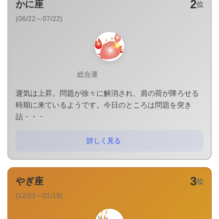
2
かに座
位
(06/22～07/22)
総合運
運気は上昇。問題が徐々に解消され、肩の荷が降ろせる
時期に来ているようです。今日のところは問題を突き
詰・・・
詳しく見る
3
やぎ座
位
(12/22～01/19)