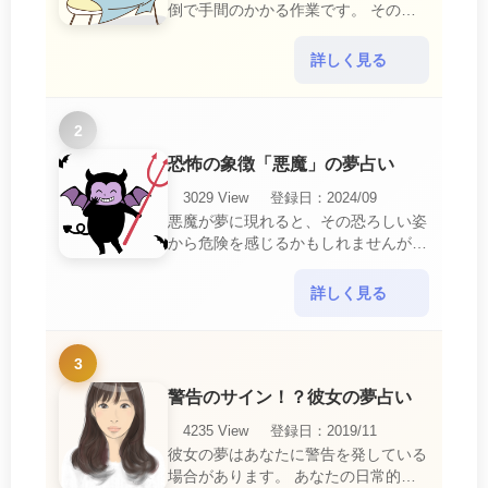
倒で手間のかかる作業です。 そのた
め、アイロンがけの夢は、日常生活の
中で感じるわずらわしさやストレスか
詳しく見る
ら解放されたいとい・・・
2
恐怖の象徴「悪魔」の夢占い
3029 View
登録日：2024/09
悪魔が夢に現れると、その恐ろしい姿
から危険を感じるかもしれませんが、
この夢は単なる恐怖以上の意味を持っ
ています。 悪魔の夢は、あなたが日
詳しく見る
常生活で感じている・・・
3
警告のサイン！？彼女の夢占い
4235 View
登録日：2019/11
彼女の夢はあなたに警告を発している
場合があります。 あなたの日常的な