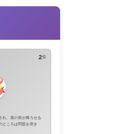
2
位
され、肩の荷が降ろせる
のところは問題を突き