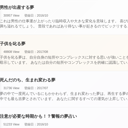
男性が出産する夢
30957 View
登録日：2016/10
これは男性の仕事運が上がったり臨時収入や大きな変化を意味します。 喜びに
満ち溢れるでしょう。 普段であればあり得ない事が起きるのでビックリするで
しょ・・・
子供を叱る夢
48808 View
登録日：2017/08
子供を叱る夢は、自分自身の短所やコンプレックスに対する思いが強いこと
暗示しています。 あなたは自分の短所やコンプレックスを的確に認識してい
て、現在それを克服・・・
死んだのち、生まれ変わる夢
31736 View
登録日：2017/07
夢の中で一度死んでいるにもかかわらず、生まれ変わった夢は、再生する夢
中でも最も吉夢とされています。 あなたに関するすべての運気が上昇している
という暗示でもあ・・・
注意が必要な時期かも！？警報の夢占い
51233 View
登録日：2016/10