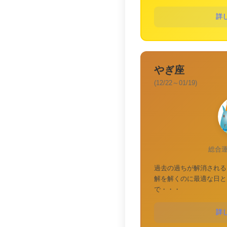
詳
やぎ座
(12/22～01/19)
総合
過去の過ちが解消される
解を解くのに最適な日と
で・・・
詳