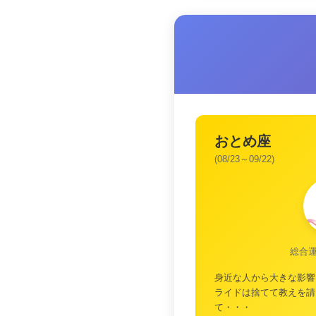
おとめ座
(08/23～09/22)
総合
身近な人から大きな影響
ライドは捨てて教えを請
て・・・