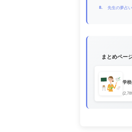
8.
先生の夢占
まとめペー
学校
(2,78