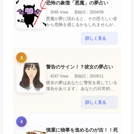
恐怖の象徴「悪魔」の夢占い
3045 View
登録日：2024/09
悪魔が夢に現れると、その恐ろしい姿
から危険を感じるかもしれませんが、
この夢は単なる恐怖以上の意味を持っ
ています。 悪魔の夢は、あなたが日
詳しく見る
常生活で感じている・・・
3
警告のサイン！？彼女の夢占い
4247 View
登録日：2019/11
彼女の夢はあなたに警告を発している
場合があります。 あなたの日常的な
行動や態度を改めるように、と伝えて
いるのです。 それは人間関係の亀裂
詳しく見る
を生じさせる・・・
4
慎重に物事を進めるのが吉！！死