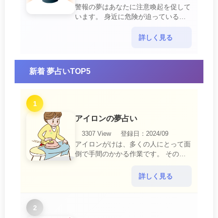
警報の夢はあなたに注意喚起を促して
います。 身近に危険が迫っている暗
示です。 他人からの警告に耳を傾け
て危機を回避する事が必要です。 ま
詳しく見る
た、スキがあって思・・・
新着 夢占いTOP5
1
アイロンの夢占い
3307 View
登録日：2024/09
アイロンがけは、多くの人にとって面
倒で手間のかかる作業です。 そのた
め、アイロンがけの夢は、日常生活の
中で感じるわずらわしさやストレスか
詳しく見る
ら解放されたいとい・・・
2