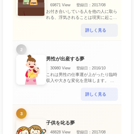
69871 View
登録日：2017/08
お付き合いしている人を他の人に取ら
れる、浮気されることは現実に起こる
と、とても悲しいことですね。 夢占
いにおいて、『寝取られている』夢
詳しく見る
は、現実においても交・・・
2
男性が出産する夢
30980 View
登録日：2016/10
これは男性の仕事運が上がったり臨時
収入や大きな変化を意味します。 喜
びに満ち溢れるでしょう。 普段であ
ればあり得ない事が起きるのでビック
詳しく見る
リするでしょ・・・
3
子供を叱る夢
48828 View
登録日：2017/08