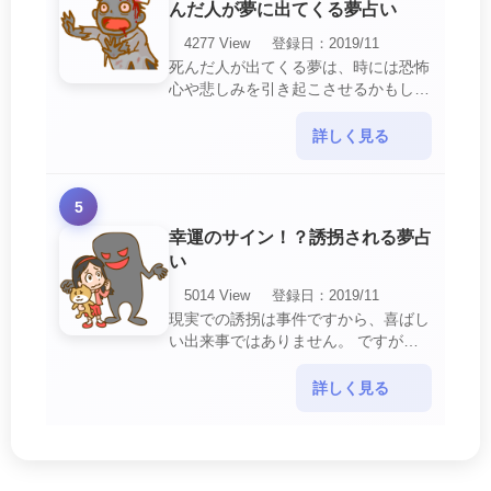
んだ人が夢に出てくる夢占い
4277 View
登録日：2019/11
死んだ人が出てくる夢は、時には恐怖
心や悲しみを引き起こさせるかもしれ
ません。 ですが、それはあなたに注
意して欲しいメッセージや警告を伝え
詳しく見る
ようとしているので・・・
5
幸運のサイン！？誘拐される夢占
い
5014 View
登録日：2019/11
現実での誘拐は事件ですから、喜ばし
い出来事ではありません。 ですが、
夢では幸運を示すサインを表している
場合があります。 誘拐される夢が示
詳しく見る
す幸運のサイ・・・