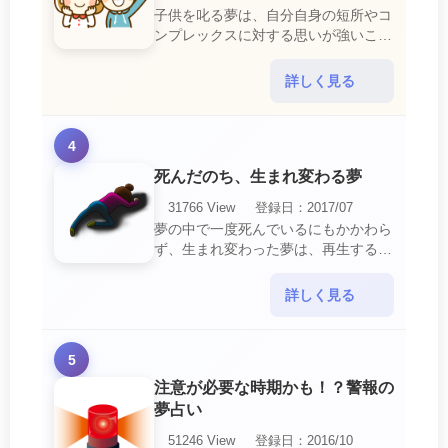
子供を叱る夢は、自分自身の短所やコ
ンプレックスに対する思いが強いこと
を暗示しています。 あなたは自分の
短所やコンプレックスを的確に認識し
詳しく見る
ていて、現在それを克服・・・
4
死んだのち、生まれ変わる夢
31766 View
登録日：2017/07
夢の中で一度死んでいるにもかかわら
ず、生まれ変わった夢は、再生する夢
の中でも最も吉夢とされています。
あなたに関するすべての運気が上昇し
詳しく見る
ているという暗示でもあ・・・
5
注意が必要な時期かも！？警報の
夢占い
51246 View
登録日：2016/10