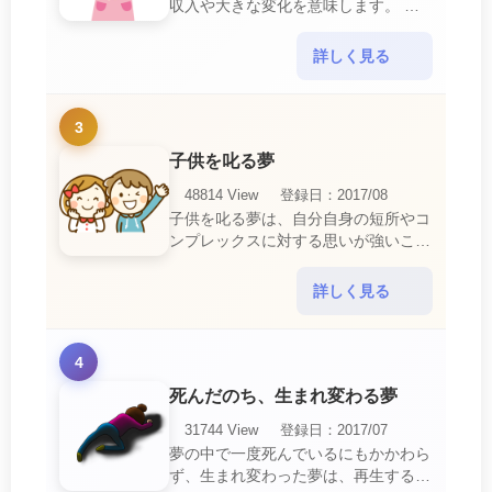
収入や大きな変化を意味します。 喜
びに満ち溢れるでしょう。 普段であ
ればあり得ない事が起きるのでビック
詳しく見る
リするでしょ・・・
3
子供を叱る夢
48814 View
登録日：2017/08
子供を叱る夢は、自分自身の短所やコ
ンプレックスに対する思いが強いこと
を暗示しています。 あなたは自分の
短所やコンプレックスを的確に認識し
詳しく見る
ていて、現在それを克服・・・
4
死んだのち、生まれ変わる夢
31744 View
登録日：2017/07
夢の中で一度死んでいるにもかかわら
ず、生まれ変わった夢は、再生する夢