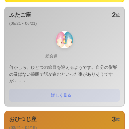
2
ふたご座
位
(05/21～06/21)
総合運
何かしら、ひとつの節目を迎えるようです。自分の影響
の及ばない範囲で話が進むといった事がありそうです
が・・・
詳しく見る
3
おひつじ座
位
(03/21～04/19)