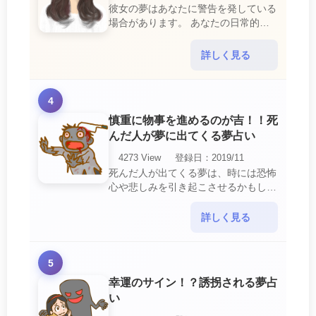
彼女の夢はあなたに警告を発している
場合があります。 あなたの日常的な
行動や態度を改めるように、と伝えて
いるのです。 それは人間関係の亀裂
詳しく見る
を生じさせる・・・
4
慎重に物事を進めるのが吉！！死
んだ人が夢に出てくる夢占い
4273 View
登録日：2019/11
死んだ人が出てくる夢は、時には恐怖
心や悲しみを引き起こさせるかもしれ
ません。 ですが、それはあなたに注
意して欲しいメッセージや警告を伝え
詳しく見る
ようとしているので・・・
5
幸運のサイン！？誘拐される夢占
い