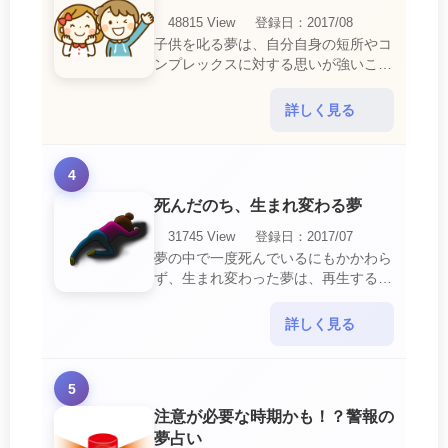
48815 View
登録日：2017/08
子供を叱る夢は、自分自身の短所やコ
ンプレックスに対する思いが強いこと
を暗示しています。 あなたは自分の
短所やコンプレックスを的確に認識し
詳しく見る
ていて、現在それを克服・・・
4
死んだのち、生まれ変わる夢
31745 View
登録日：2017/07
夢の中で一度死んでいるにもかかわら
ず、生まれ変わった夢は、再生する夢
の中でも最も吉夢とされています。
あなたに関するすべての運気が上昇し
詳しく見る
ているという暗示でもあ・・・
5
注意が必要な時期かも！？警報の
夢占い