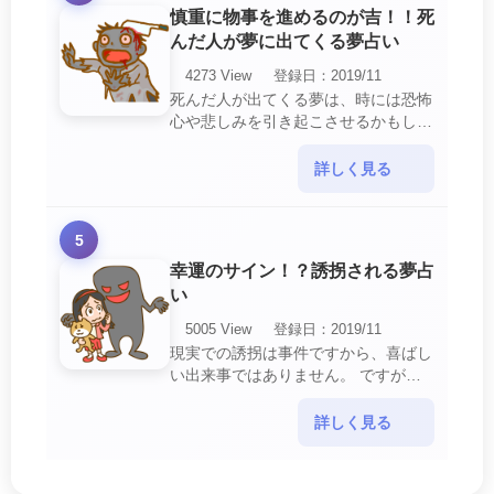
慎重に物事を進めるのが吉！！死
んだ人が夢に出てくる夢占い
4273 View
登録日：2019/11
死んだ人が出てくる夢は、時には恐怖
心や悲しみを引き起こさせるかもしれ
ません。 ですが、それはあなたに注
意して欲しいメッセージや警告を伝え
詳しく見る
ようとしているので・・・
5
幸運のサイン！？誘拐される夢占
い
5005 View
登録日：2019/11
現実での誘拐は事件ですから、喜ばし
い出来事ではありません。 ですが、
夢では幸運を示すサインを表している
場合があります。 誘拐される夢が示
詳しく見る
す幸運のサイ・・・