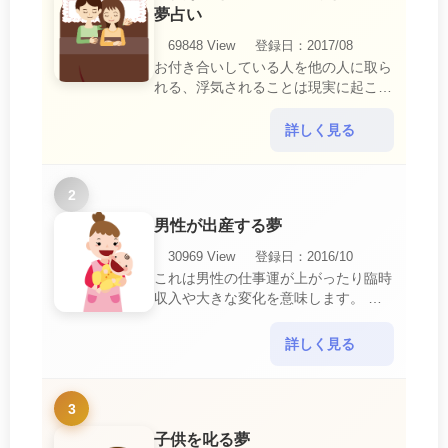
夢占い
69848 View
登録日：2017/08
お付き合いしている人を他の人に取ら
れる、浮気されることは現実に起こる
と、とても悲しいことですね。 夢占
いにおいて、『寝取られている』夢
詳しく見る
は、現実においても交・・・
2
男性が出産する夢
30969 View
登録日：2016/10
これは男性の仕事運が上がったり臨時
収入や大きな変化を意味します。 喜
びに満ち溢れるでしょう。 普段であ
ればあり得ない事が起きるのでビック
詳しく見る
リするでしょ・・・
3
子供を叱る夢