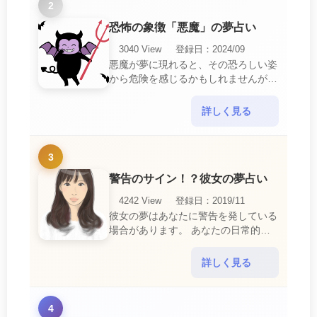
2
恐怖の象徴「悪魔」の夢占い
3040 View
登録日：2024/09
悪魔が夢に現れると、その恐ろしい姿
から危険を感じるかもしれませんが、
この夢は単なる恐怖以上の意味を持っ
ています。 悪魔の夢は、あなたが日
詳しく見る
常生活で感じている・・・
3
警告のサイン！？彼女の夢占い
4242 View
登録日：2019/11
彼女の夢はあなたに警告を発している
場合があります。 あなたの日常的な
行動や態度を改めるように、と伝えて
いるのです。 それは人間関係の亀裂
詳しく見る
を生じさせる・・・
4