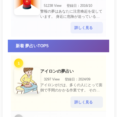
51238 View
登録日：2016/10
警報の夢はあなたに注意喚起を促して
います。 身近に危険が迫っている暗
示です。 他人からの警告に耳を傾け
て危機を回避する事が必要です。 ま
詳しく見る
た、スキがあって思・・・
新着 夢占いTOP5
1
アイロンの夢占い
3297 View
登録日：2024/09
アイロンがけは、多くの人にとって面
倒で手間のかかる作業です。 そのた
め、アイロンがけの夢は、日常生活の
中で感じるわずらわしさやストレスか
詳しく見る
ら解放されたいとい・・・