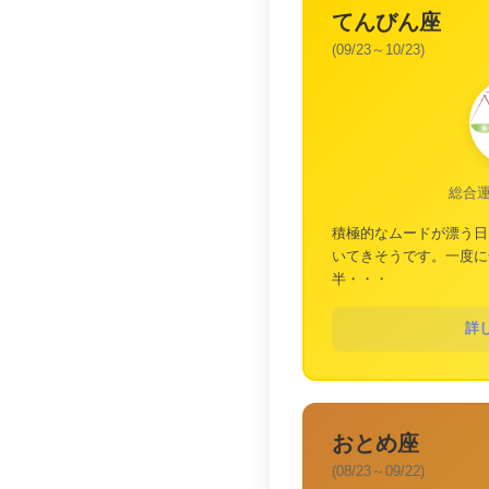
てんびん座
(09/23～10/23)
総合
積極的なムードが漂う日
いてきそうです。一度に
半・・・
詳
おとめ座
(08/23～09/22)