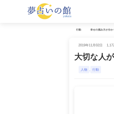
行動
幸せの掴み方が分か
2019年11月02日
1,17
大切な人
人物
,
行動