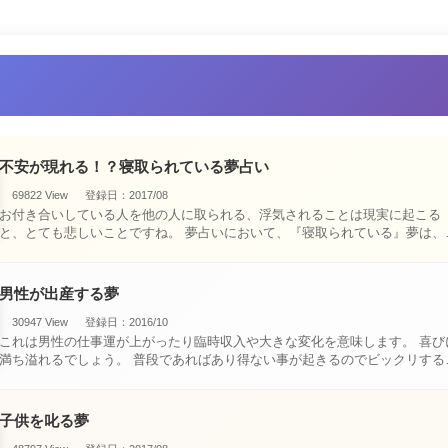
不安が現れる！？寝取られている夢占い
69822 View
登録日：2017/08
お付き合いしている人を他の人に取られる、浮気されることは現実に起こる
と、とても悲しいことですね。 夢占いにおいて、『寝取られている』夢は、現
実においても交・・・
男性が出産する夢
30947 View
登録日：2016/10
これは男性の仕事運が上がったり臨時収入や大きな変化を意味します。 喜びに
満ち溢れるでしょう。 普段であればあり得ない事が起きるのでビックリするで
しょ・・・
子供を叱る夢