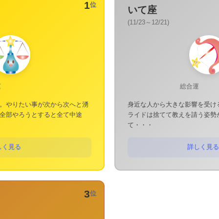
1
位
いて座
(11/23～12/21)
運
総合運
。やりたい事が次から次へと湧
身近な人から大きな影響を受け
全部やろうとすると全て中途
ライドは捨てて教えを請う姿勢
て・・・
しく見る
詳しく見る
3
位