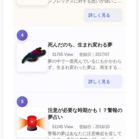
ンプレックスに対する思いが強いこと
を暗示しています。 あなたは自分の
短所やコンプレックスを的確に認識し
詳しく見る
ていて、現在それを克服・・・
4
死んだのち、生まれ変わる夢
31765 View
登録日：2017/07
夢の中で一度死んでいるにもかかわら
ず、生まれ変わった夢は、再生する夢
の中でも最も吉夢とされています。
あなたに関するすべての運気が上昇し
詳しく見る
ているという暗示でもあ・・・
5
注意が必要な時期かも！？警報の
夢占い
51245 View
登録日：2016/10
警報の夢はあなたに注意喚起を促して