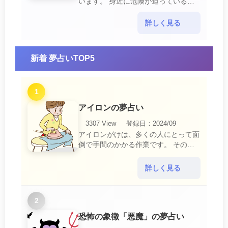
います。 身近に危険が迫っている暗
示です。 他人からの警告に耳を傾け
て危機を回避する事が必要です。 ま
詳しく見る
た、スキがあって思・・・
新着 夢占いTOP5
1
アイロンの夢占い
3307 View
登録日：2024/09
アイロンがけは、多くの人にとって面
倒で手間のかかる作業です。 そのた
め、アイロンがけの夢は、日常生活の
中で感じるわずらわしさやストレスか
詳しく見る
ら解放されたいとい・・・
2
恐怖の象徴「悪魔」の夢占い