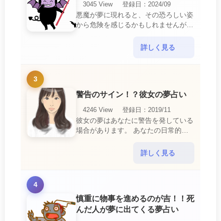
3045 View
登録日：2024/09
悪魔が夢に現れると、その恐ろしい姿
から危険を感じるかもしれませんが、
この夢は単なる恐怖以上の意味を持っ
ています。 悪魔の夢は、あなたが日
詳しく見る
常生活で感じている・・・
3
警告のサイン！？彼女の夢占い
4246 View
登録日：2019/11
彼女の夢はあなたに警告を発している
場合があります。 あなたの日常的な
行動や態度を改めるように、と伝えて
いるのです。 それは人間関係の亀裂
詳しく見る
を生じさせる・・・
4
慎重に物事を進めるのが吉！！死
んだ人が夢に出てくる夢占い