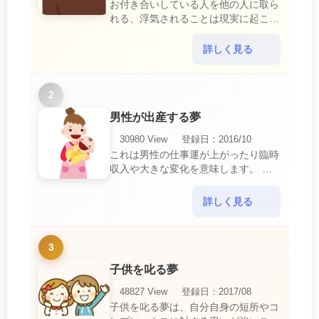
お付き合いしている人を他の人に取ら
れる、浮気されることは現実に起こる
と、とても悲しいことですね。 夢占
いにおいて、『寝取られている』夢
詳しく見る
は、現実においても交・・・
2
男性が出産する夢
30980 View
登録日：2016/10
これは男性の仕事運が上がったり臨時
収入や大きな変化を意味します。 喜
びに満ち溢れるでしょう。 普段であ
ればあり得ない事が起きるのでビック
詳しく見る
リするでしょ・・・
3
子供を叱る夢
48827 View
登録日：2017/08
子供を叱る夢は、自分自身の短所やコ