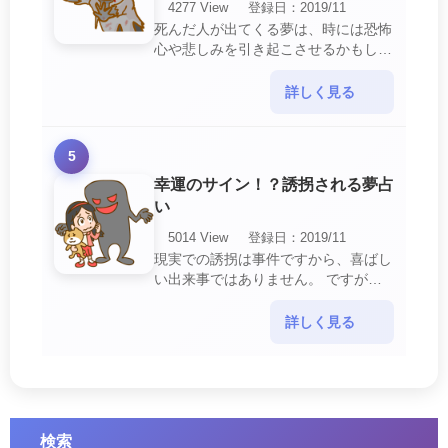
4277 View
登録日：2019/11
死んだ人が出てくる夢は、時には恐怖
心や悲しみを引き起こさせるかもしれ
ません。 ですが、それはあなたに注
意して欲しいメッセージや警告を伝え
詳しく見る
ようとしているので・・・
5
幸運のサイン！？誘拐される夢占
い
5014 View
登録日：2019/11
現実での誘拐は事件ですから、喜ばし
い出来事ではありません。 ですが、
夢では幸運を示すサインを表している
場合があります。 誘拐される夢が示
詳しく見る
す幸運のサイ・・・
検索