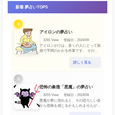
新着 夢占いTOP5
1
アイロンの夢占い
3291 View
登録日：2024/09
アイロンがけは、多くの人にとって面
倒で手間のかかる作業です。 そのた
め、アイロンがけの夢は、日常生活の
中で感じるわずらわしさやストレスか
詳しく見る
ら解放されたいとい・・・
2
恐怖の象徴「悪魔」の夢占い
3033 View
登録日：2024/09
悪魔が夢に現れると、その恐ろしい姿
から危険を感じるかもしれませんが、
この夢は単なる恐怖以上の意味を持っ