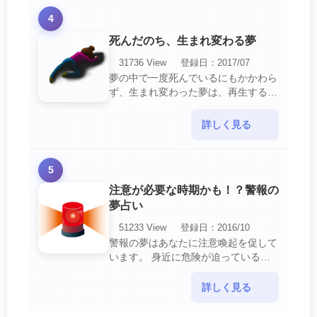
4
死んだのち、生まれ変わる夢
31736 View
登録日：2017/07
夢の中で一度死んでいるにもかかわら
ず、生まれ変わった夢は、再生する夢
の中でも最も吉夢とされています。
あなたに関するすべての運気が上昇し
詳しく見る
ているという暗示でもあ・・・
5
注意が必要な時期かも！？警報の
夢占い
51233 View
登録日：2016/10
警報の夢はあなたに注意喚起を促して
います。 身近に危険が迫っている暗
示です。 他人からの警告に耳を傾け
て危機を回避する事が必要です。 ま
詳しく見る
た、スキがあって思・・・