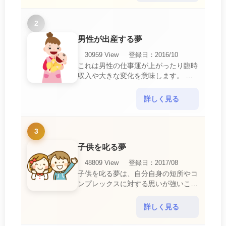
2
男性が出産する夢
30959 View
登録日：2016/10
これは男性の仕事運が上がったり臨時
収入や大きな変化を意味します。 喜
びに満ち溢れるでしょう。 普段であ
ればあり得ない事が起きるのでビック
詳しく見る
リするでしょ・・・
3
子供を叱る夢
48809 View
登録日：2017/08
子供を叱る夢は、自分自身の短所やコ
ンプレックスに対する思いが強いこと
を暗示しています。 あなたは自分の
短所やコンプレックスを的確に認識し
詳しく見る
ていて、現在それを克服・・・