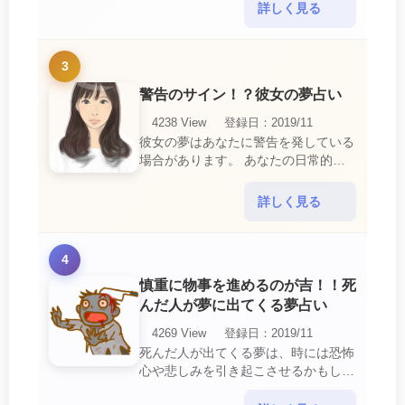
ています。 悪魔の夢は、あなたが日
詳しく見る
常生活で感じている・・・
3
警告のサイン！？彼女の夢占い
4238 View
登録日：2019/11
彼女の夢はあなたに警告を発している
場合があります。 あなたの日常的な
行動や態度を改めるように、と伝えて
いるのです。 それは人間関係の亀裂
詳しく見る
を生じさせる・・・
4
慎重に物事を進めるのが吉！！死
んだ人が夢に出てくる夢占い
4269 View
登録日：2019/11
死んだ人が出てくる夢は、時には恐怖
心や悲しみを引き起こさせるかもしれ
ません。 ですが、それはあなたに注