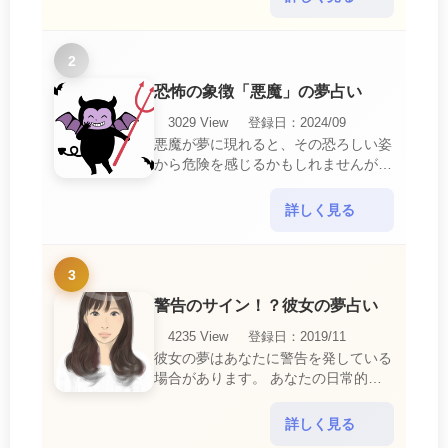
ら解放されたいとい・・・
2
恐怖の象徴「悪魔」の夢占い
3029 View
登録日：2024/09
悪魔が夢に現れると、その恐ろしい姿
から危険を感じるかもしれませんが、
この夢は単なる恐怖以上の意味を持っ
ています。 悪魔の夢は、あなたが日
詳しく見る
常生活で感じている・・・
3
警告のサイン！？彼女の夢占い
4235 View
登録日：2019/11
彼女の夢はあなたに警告を発している
場合があります。 あなたの日常的な
行動や態度を改めるように、と伝えて
いるのです。 それは人間関係の亀裂
詳しく見る
を生じさせる・・・