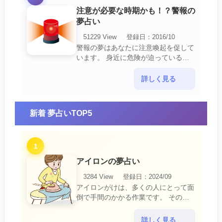
注意が必要な時期かも！？警報の
夢占い
51229 View
登録日：2016/10
警報の夢はあなたに注意喚起を促して
います。 身近に危険が迫っている暗
示です。 他人からの警告に耳を傾け
て危機を回避する事が必要です。 ま
詳しく見る
た、スキがあって思・・・
新着 夢占いTOP5
1
アイロンの夢占い
3284 View
登録日：2024/09
アイロンがけは、多くの人にとって面
倒で手間のかかる作業です。 そのた
め、アイロンがけの夢は、日常生活の
中で感じるわずらわしさやストレスか
詳しく見る