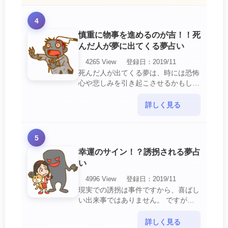
4
慎重に物事を進めるのが吉！！死
んだ人が夢に出てくる夢占い
4265 View
登録日：2019/11
死んだ人が出てくる夢は、時には恐怖
心や悲しみを引き起こさせるかもしれ
ません。 ですが、それはあなたに注
意して欲しいメッセージや警告を伝え
詳しく見る
ようとしているので・・・
5
幸運のサイン！？誘拐される夢占
い
4996 View
登録日：2019/11
現実での誘拐は事件ですから、喜ばし
い出来事ではありません。 ですが、
夢では幸運を示すサインを表している
場合があります。 誘拐される夢が示
詳しく見る