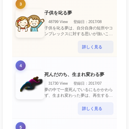
3
子供を叱る夢
48799 View
登録日：2017/08
子供を叱る夢は、自分自身の短所やコ
ンプレックスに対する思いが強いこと
を暗示しています。 あなたは自分の
短所やコンプレックスを的確に認識し
詳しく見る
ていて、現在それを克服・・・
4
死んだのち、生まれ変わる夢
31730 View
登録日：2017/07
夢の中で一度死んでいるにもかかわら
ず、生まれ変わった夢は、再生する夢
の中でも最も吉夢とされています。
あなたに関するすべての運気が上昇し
詳しく見る
ているという暗示でもあ・・・
5