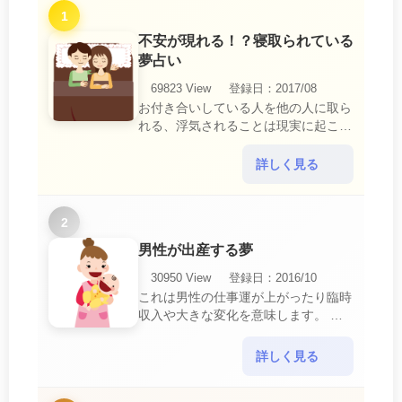
1
不安が現れる！？寝取られている
夢占い
69823 View
登録日：2017/08
お付き合いしている人を他の人に取ら
れる、浮気されることは現実に起こる
と、とても悲しいことですね。 夢占
いにおいて、『寝取られている』夢
詳しく見る
は、現実においても交・・・
2
男性が出産する夢
30950 View
登録日：2016/10
これは男性の仕事運が上がったり臨時
収入や大きな変化を意味します。 喜
びに満ち溢れるでしょう。 普段であ
ればあり得ない事が起きるのでビック
詳しく見る
リするでしょ・・・