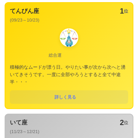
1
てんびん座
位
(09/23～10/23)
総合運
積極的なムードが漂う日。やりたい事が次から次へと湧
いてきそうです。一度に全部やろうとすると全て中途
半・・・
詳しく見る
2
いて座
位
(11/23～12/21)