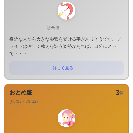
総合運
身近な人から大きな影響を受ける事がありそうです。プ
ライドは捨てて教えを請う姿勢があれば、自分にとっ
て・・・
詳しく見る
3
おとめ座
位
(08/23～09/22)