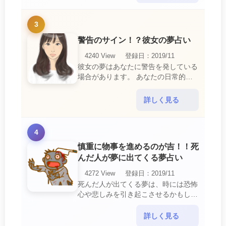
3
警告のサイン！？彼女の夢占い
4240 View
登録日：2019/11
彼女の夢はあなたに警告を発している
場合があります。 あなたの日常的な
行動や態度を改めるように、と伝えて
いるのです。 それは人間関係の亀裂
詳しく見る
を生じさせる・・・
4
慎重に物事を進めるのが吉！！死
んだ人が夢に出てくる夢占い
4272 View
登録日：2019/11
死んだ人が出てくる夢は、時には恐怖
心や悲しみを引き起こさせるかもしれ
ません。 ですが、それはあなたに注
意して欲しいメッセージや警告を伝え
詳しく見る
ようとしているので・・・