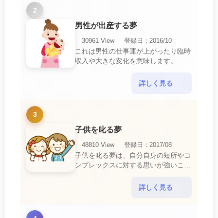
2
男性が出産する夢
30961 View
登録日：2016/10
これは男性の仕事運が上がったり臨時
収入や大きな変化を意味します。 喜
びに満ち溢れるでしょう。 普段であ
ればあり得ない事が起きるのでビック
詳しく見る
リするでしょ・・・
3
子供を叱る夢
48810 View
登録日：2017/08
子供を叱る夢は、自分自身の短所やコ
ンプレックスに対する思いが強いこと
を暗示しています。 あなたは自分の
短所やコンプレックスを的確に認識し
詳しく見る
ていて、現在それを克服・・・