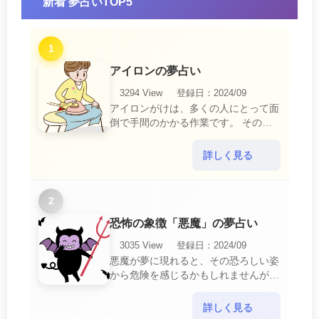
新着 夢占いTOP5
1
アイロンの夢占い
3294 View
登録日：2024/09
アイロンがけは、多くの人にとって面
倒で手間のかかる作業です。 そのた
め、アイロンがけの夢は、日常生活の
中で感じるわずらわしさやストレスか
詳しく見る
ら解放されたいとい・・・
2
恐怖の象徴「悪魔」の夢占い
3035 View
登録日：2024/09
悪魔が夢に現れると、その恐ろしい姿
から危険を感じるかもしれませんが、
この夢は単なる恐怖以上の意味を持っ
ています。 悪魔の夢は、あなたが日
詳しく見る
常生活で感じている・・・