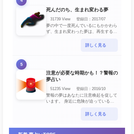
4
死んだのち、生まれ変わる夢
31739 View
登録日：2017/07
夢の中で一度死んでいるにもかかわら
ず、生まれ変わった夢は、再生する夢
の中でも最も吉夢とされています。
あなたに関するすべての運気が上昇し
詳しく見る
ているという暗示でもあ・・・
5
注意が必要な時期かも！？警報の
夢占い
51235 View
登録日：2016/10
警報の夢はあなたに注意喚起を促して
います。 身近に危険が迫っている暗
示です。 他人からの警告に耳を傾け
て危機を回避する事が必要です。 ま
詳しく見る
た、スキがあって思・・・