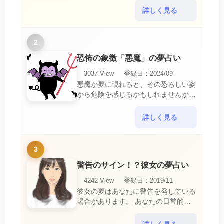
中で感じるわずらわしさやストレスか
詳しく見る
ら解放されたいとい・・・
2
恐怖の象徴「悪魔」の夢占い
3037 View
登録日：2024/09
悪魔が夢に現れると、その恐ろしい姿
から危険を感じるかもしれませんが、
この夢は単なる恐怖以上の意味を持っ
ています。 悪魔の夢は、あなたが日
詳しく見る
常生活で感じている・・・
3
警告のサイン！？彼女の夢占い
4242 View
登録日：2019/11
彼女の夢はあなたに警告を発している
場合があります。 あなたの日常的な
行動や態度を改めるように、と伝えて
いるのです。 それは人間関係の亀裂