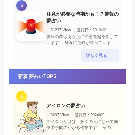
5
注意が必要な時期かも！？警報の
夢占い
51237 View
登録日：2016/10
警報の夢はあなたに注意喚起を促して
います。 身近に危険が迫っている暗
示です。 他人からの警告に耳を傾け
て危機を回避する事が必要です。 ま
詳しく見る
た、スキがあって思・・・
新着 夢占いTOP5
1
アイロンの夢占い
3297 View
登録日：2024/09
アイロンがけは、多くの人にとって面
倒で手間のかかる作業です。 そのた
め、アイロンがけの夢は、日常生活の