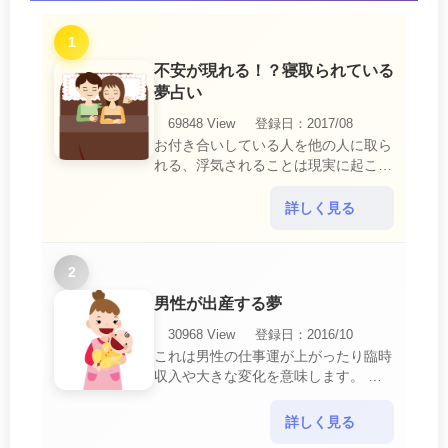
1
不安が現れる！？寝取られている
夢占い
69848 View
登録日：2017/08
お付き合いしている人を他の人に取ら
れる、浮気されることは現実に起こる
と、とても悲しいことですね。 夢占
いにおいて、『寝取られている』夢
詳しく見る
は、現実においても交・・・
2
男性が出産する夢
30968 View
登録日：2016/10
これは男性の仕事運が上がったり臨時
収入や大きな変化を意味します。 喜
びに満ち溢れるでしょう。 普段であ
ればあり得ない事が起きるのでビック
詳しく見る
リするでしょ・・・