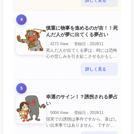
詳しく見る
を生じさせる・・・
4
慎重に物事を進めるのが吉！！死
んだ人が夢に出てくる夢占い
4273 View
登録日：2019/11
死んだ人が出てくる夢は、時には恐怖
心や悲しみを引き起こさせるかもしれ
ません。 ですが、それはあなたに注
意して欲しいメッセージや警告を伝え
詳しく見る
ようとしているので・・・
5
幸運のサイン！？誘拐される夢占
い
5004 View
登録日：2019/11
現実での誘拐は事件ですから、喜ばし
い出来事ではありません。 ですが、
夢では幸運を示すサインを表している