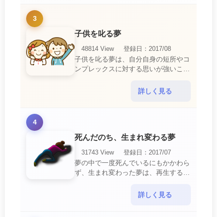
3
子供を叱る夢
48814 View
登録日：2017/08
子供を叱る夢は、自分自身の短所やコ
ンプレックスに対する思いが強いこと
を暗示しています。 あなたは自分の
短所やコンプレックスを的確に認識し
詳しく見る
ていて、現在それを克服・・・
4
死んだのち、生まれ変わる夢
31743 View
登録日：2017/07
夢の中で一度死んでいるにもかかわら
ず、生まれ変わった夢は、再生する夢
の中でも最も吉夢とされています。
あなたに関するすべての運気が上昇し
詳しく見る
ているという暗示でもあ・・・