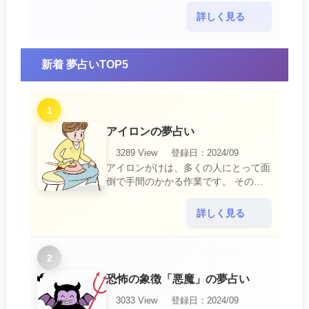
示です。 他人からの警告に耳を傾け
て危機を回避する事が必要です。 ま
詳しく見る
た、スキがあって思・・・
新着 夢占いTOP5
1
アイロンの夢占い
3289 View
登録日：2024/09
アイロンがけは、多くの人にとって面
倒で手間のかかる作業です。 そのた
め、アイロンがけの夢は、日常生活の
中で感じるわずらわしさやストレスか
詳しく見る
ら解放されたいとい・・・
2
恐怖の象徴「悪魔」の夢占い
3033 View
登録日：2024/09