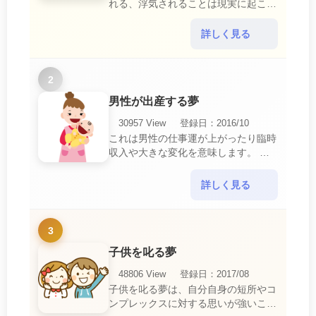
れる、浮気されることは現実に起こる
と、とても悲しいことですね。 夢占
いにおいて、『寝取られている』夢
詳しく見る
は、現実においても交・・・
2
男性が出産する夢
30957 View
登録日：2016/10
これは男性の仕事運が上がったり臨時
収入や大きな変化を意味します。 喜
びに満ち溢れるでしょう。 普段であ
ればあり得ない事が起きるのでビック
詳しく見る
リするでしょ・・・
3
子供を叱る夢
48806 View
登録日：2017/08
子供を叱る夢は、自分自身の短所やコ
ンプレックスに対する思いが強いこと