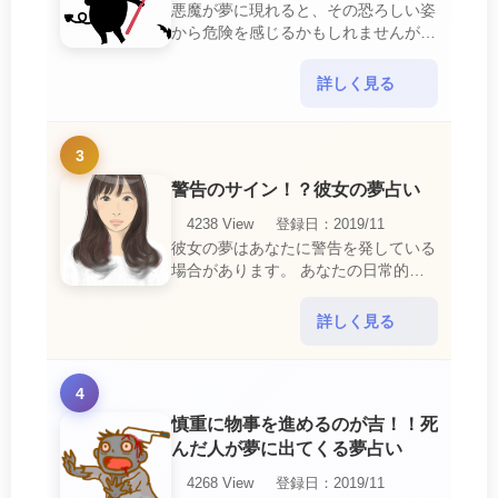
悪魔が夢に現れると、その恐ろしい姿
から危険を感じるかもしれませんが、
この夢は単なる恐怖以上の意味を持っ
ています。 悪魔の夢は、あなたが日
詳しく見る
常生活で感じている・・・
3
警告のサイン！？彼女の夢占い
4238 View
登録日：2019/11
彼女の夢はあなたに警告を発している
場合があります。 あなたの日常的な
行動や態度を改めるように、と伝えて
いるのです。 それは人間関係の亀裂
詳しく見る
を生じさせる・・・
4
慎重に物事を進めるのが吉！！死
んだ人が夢に出てくる夢占い
4268 View
登録日：2019/11