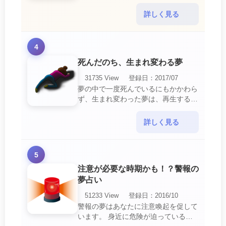
を暗示しています。 あなたは自分の
短所やコンプレックスを的確に認識し
詳しく見る
ていて、現在それを克服・・・
4
死んだのち、生まれ変わる夢
31735 View
登録日：2017/07
夢の中で一度死んでいるにもかかわら
ず、生まれ変わった夢は、再生する夢
の中でも最も吉夢とされています。
あなたに関するすべての運気が上昇し
詳しく見る
ているという暗示でもあ・・・
5
注意が必要な時期かも！？警報の
夢占い
51233 View
登録日：2016/10
警報の夢はあなたに注意喚起を促して
います。 身近に危険が迫っている暗