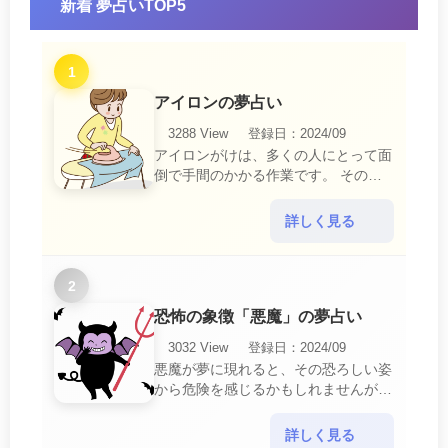
新着 夢占いTOP5
1
アイロンの夢占い
3288 View
登録日：2024/09
アイロンがけは、多くの人にとって面
倒で手間のかかる作業です。 そのた
め、アイロンがけの夢は、日常生活の
中で感じるわずらわしさやストレスか
詳しく見る
ら解放されたいとい・・・
2
恐怖の象徴「悪魔」の夢占い
3032 View
登録日：2024/09
悪魔が夢に現れると、その恐ろしい姿
から危険を感じるかもしれませんが、
この夢は単なる恐怖以上の意味を持っ
ています。 悪魔の夢は、あなたが日
詳しく見る