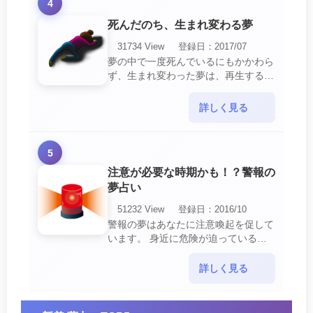
4
死んだのち、生まれ変わる夢
31734 View
登録日：2017/07
夢の中で一度死んでいるにもかかわら
ず、生まれ変わった夢は、再生する夢
の中でも最も吉夢とされています。
あなたに関するすべての運気が上昇し
詳しく見る
ているという暗示でもあ・・・
5
注意が必要な時期かも！？警報の
夢占い
51232 View
登録日：2016/10
警報の夢はあなたに注意喚起を促して
います。 身近に危険が迫っている暗
示です。 他人からの警告に耳を傾け
て危機を回避する事が必要です。 ま
詳しく見る
た、スキがあって思・・・