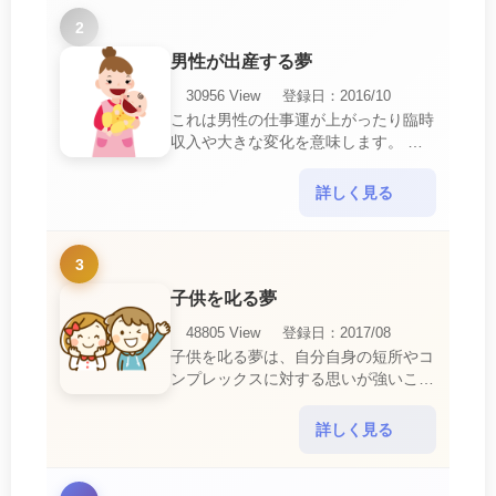
2
男性が出産する夢
30956 View
登録日：2016/10
これは男性の仕事運が上がったり臨時
収入や大きな変化を意味します。 喜
びに満ち溢れるでしょう。 普段であ
ればあり得ない事が起きるのでビック
詳しく見る
リするでしょ・・・
3
子供を叱る夢
48805 View
登録日：2017/08
子供を叱る夢は、自分自身の短所やコ
ンプレックスに対する思いが強いこと
を暗示しています。 あなたは自分の
短所やコンプレックスを的確に認識し
詳しく見る
ていて、現在それを克服・・・