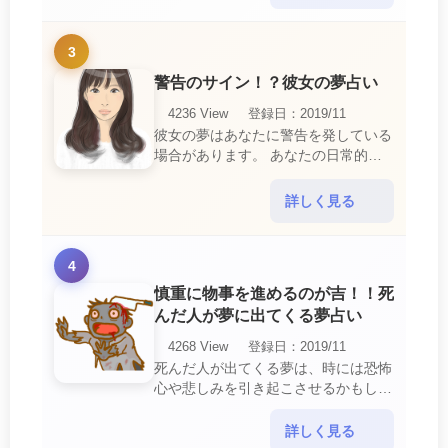
常生活で感じている・・・
3
警告のサイン！？彼女の夢占い
4236 View
登録日：2019/11
彼女の夢はあなたに警告を発している
場合があります。 あなたの日常的な
行動や態度を改めるように、と伝えて
いるのです。 それは人間関係の亀裂
詳しく見る
を生じさせる・・・
4
慎重に物事を進めるのが吉！！死
んだ人が夢に出てくる夢占い
4268 View
登録日：2019/11
死んだ人が出てくる夢は、時には恐怖
心や悲しみを引き起こさせるかもしれ
ません。 ですが、それはあなたに注
意して欲しいメッセージや警告を伝え
詳しく見る