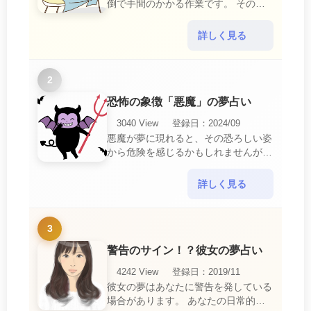
倒で手間のかかる作業です。 そのた
め、アイロンがけの夢は、日常生活の
中で感じるわずらわしさやストレスか
詳しく見る
ら解放されたいとい・・・
2
恐怖の象徴「悪魔」の夢占い
3040 View
登録日：2024/09
悪魔が夢に現れると、その恐ろしい姿
から危険を感じるかもしれませんが、
この夢は単なる恐怖以上の意味を持っ
ています。 悪魔の夢は、あなたが日
詳しく見る
常生活で感じている・・・
3
警告のサイン！？彼女の夢占い
4242 View
登録日：2019/11
彼女の夢はあなたに警告を発している
場合があります。 あなたの日常的な