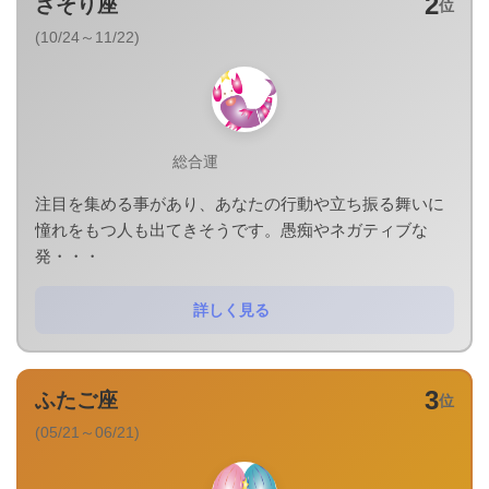
2
さそり座
位
(10/24～11/22)
総合運
注目を集める事があり、あなたの行動や立ち振る舞いに
憧れをもつ人も出てきそうです。愚痴やネガティブな
発・・・
詳しく見る
3
ふたご座
位
(05/21～06/21)