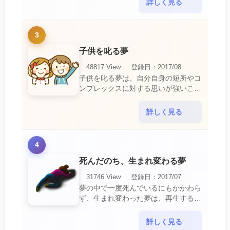
詳しく見る
リするでしょ・・・
3
子供を叱る夢
48817 View
登録日：2017/08
子供を叱る夢は、自分自身の短所やコ
ンプレックスに対する思いが強いこと
を暗示しています。 あなたは自分の
短所やコンプレックスを的確に認識し
詳しく見る
ていて、現在それを克服・・・
4
死んだのち、生まれ変わる夢
31746 View
登録日：2017/07
夢の中で一度死んでいるにもかかわら
ず、生まれ変わった夢は、再生する夢
の中でも最も吉夢とされています。
あなたに関するすべての運気が上昇し
詳しく見る
ているという暗示でもあ・・・