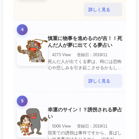
行動や態度を改めるように、と伝えて
いるのです。 それは人間関係の亀裂
詳しく見る
を生じさせる・・・
4
慎重に物事を進めるのが吉！！死
んだ人が夢に出てくる夢占い
4273 View
登録日：2019/11
死んだ人が出てくる夢は、時には恐怖
心や悲しみを引き起こさせるかもしれ
ません。 ですが、それはあなたに注
意して欲しいメッセージや警告を伝え
詳しく見る
ようとしているので・・・
5
幸運のサイン！？誘拐される夢占
い
5006 View
登録日：2019/11
現実での誘拐は事件ですから、喜ばし