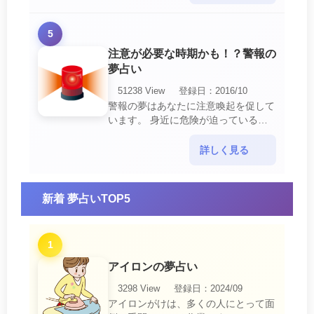
5
注意が必要な時期かも！？警報の
夢占い
51238 View
登録日：2016/10
警報の夢はあなたに注意喚起を促して
います。 身近に危険が迫っている暗
示です。 他人からの警告に耳を傾け
て危機を回避する事が必要です。 ま
詳しく見る
た、スキがあって思・・・
新着 夢占いTOP5
1
アイロンの夢占い
3298 View
登録日：2024/09
アイロンがけは、多くの人にとって面