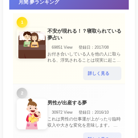
月間 夢ランキング
1
不安が現れる！？寝取られている
夢占い
69851 View
登録日：2017/08
お付き合いしている人を他の人に取ら
れる、浮気されることは現実に起こる
と、とても悲しいことですね。 夢占
いにおいて、『寝取られている』夢
詳しく見る
は、現実においても交・・・
2
男性が出産する夢
30972 View
登録日：2016/10
これは男性の仕事運が上がったり臨時
収入や大きな変化を意味します。 喜
びに満ち溢れるでしょう。 普段であ
ればあり得ない事が起きるのでビック