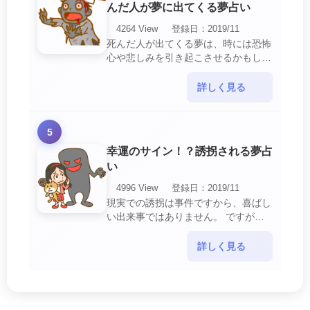
んだ人が夢に出てくる夢占い
4264 View
登録日：2019/11
死んだ人が出てくる夢は、時には恐怖
心や悲しみを引き起こさせるかもしれ
ません。 ですが、それはあなたに注
意して欲しいメッセージや警告を伝え
詳しく見る
ようとしているので・・・
5
幸運のサイン！？誘拐される夢占
い
4996 View
登録日：2019/11
現実での誘拐は事件ですから、喜ばし
い出来事ではありません。 ですが、
夢では幸運を示すサインを表している
場合があります。 誘拐される夢が示
詳しく見る
す幸運のサイ・・・