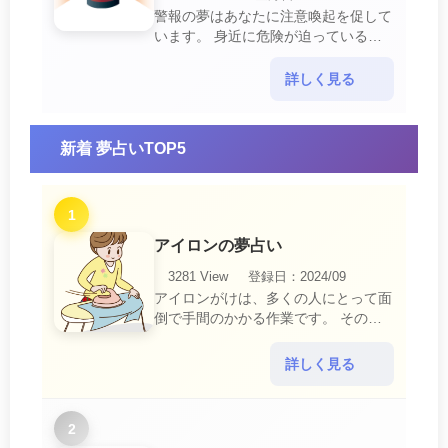
警報の夢はあなたに注意喚起を促して
います。 身近に危険が迫っている暗
示です。 他人からの警告に耳を傾け
て危機を回避する事が必要です。 ま
詳しく見る
た、スキがあって思・・・
新着 夢占いTOP5
1
アイロンの夢占い
3281 View
登録日：2024/09
アイロンがけは、多くの人にとって面
倒で手間のかかる作業です。 そのた
め、アイロンがけの夢は、日常生活の
中で感じるわずらわしさやストレスか
詳しく見る
ら解放されたいとい・・・
2