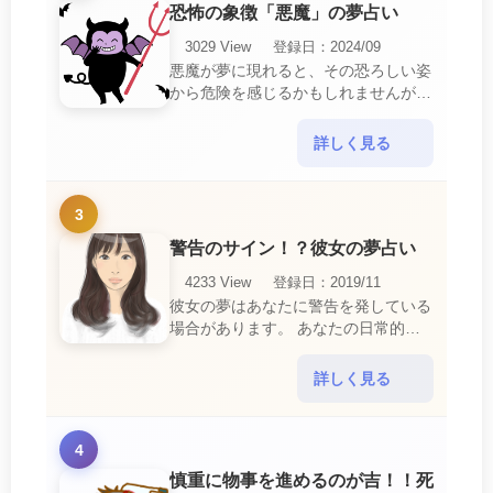
恐怖の象徴「悪魔」の夢占い
3029 View
登録日：2024/09
悪魔が夢に現れると、その恐ろしい姿
から危険を感じるかもしれませんが、
この夢は単なる恐怖以上の意味を持っ
ています。 悪魔の夢は、あなたが日
詳しく見る
常生活で感じている・・・
3
警告のサイン！？彼女の夢占い
4233 View
登録日：2019/11
彼女の夢はあなたに警告を発している
場合があります。 あなたの日常的な
行動や態度を改めるように、と伝えて
いるのです。 それは人間関係の亀裂
詳しく見る
を生じさせる・・・
4
慎重に物事を進めるのが吉！！死