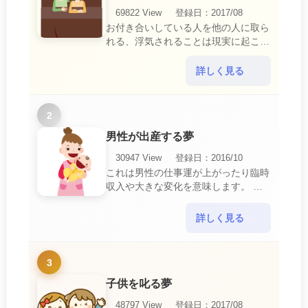
69822 View
登録日：2017/08
お付き合いしている人を他の人に取ら
れる、浮気されることは現実に起こる
と、とても悲しいことですね。 夢占
いにおいて、『寝取られている』夢
詳しく見る
は、現実においても交・・・
2
男性が出産する夢
30947 View
登録日：2016/10
これは男性の仕事運が上がったり臨時
収入や大きな変化を意味します。 喜
びに満ち溢れるでしょう。 普段であ
ればあり得ない事が起きるのでビック
詳しく見る
リするでしょ・・・
3
子供を叱る夢
48797 View
登録日：2017/08