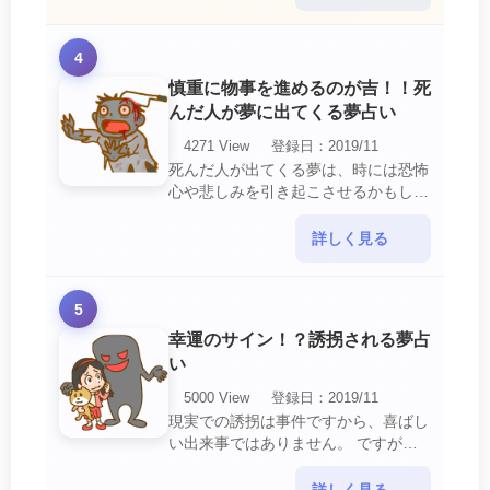
を生じさせる・・・
4
慎重に物事を進めるのが吉！！死
んだ人が夢に出てくる夢占い
4271 View
登録日：2019/11
死んだ人が出てくる夢は、時には恐怖
心や悲しみを引き起こさせるかもしれ
ません。 ですが、それはあなたに注
意して欲しいメッセージや警告を伝え
詳しく見る
ようとしているので・・・
5
幸運のサイン！？誘拐される夢占
い
5000 View
登録日：2019/11
現実での誘拐は事件ですから、喜ばし
い出来事ではありません。 ですが、
夢では幸運を示すサインを表している
場合があります。 誘拐される夢が示