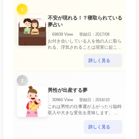
1
不安が現れる！？寝取られている
夢占い
69839 View
登録日：2017/08
お付き合いしている人を他の人に取ら
れる、浮気されることは現実に起こる
と、とても悲しいことですね。 夢占
いにおいて、『寝取られている』夢
詳しく見る
は、現実においても交・・・
2
男性が出産する夢
30960 View
登録日：2016/10
これは男性の仕事運が上がったり臨時
収入や大きな変化を意味します。 喜
びに満ち溢れるでしょう。 普段であ
ればあり得ない事が起きるのでビック
詳しく見る
リするでしょ・・・