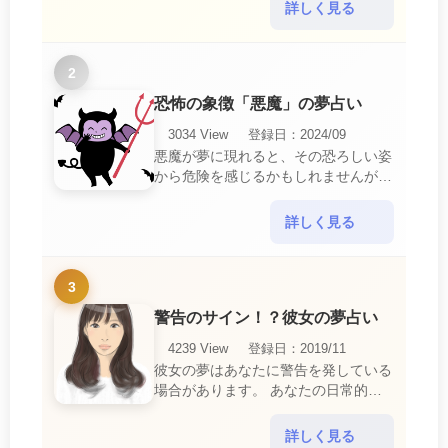
中で感じるわずらわしさやストレスか
詳しく見る
ら解放されたいとい・・・
2
恐怖の象徴「悪魔」の夢占い
3034 View
登録日：2024/09
悪魔が夢に現れると、その恐ろしい姿
から危険を感じるかもしれませんが、
この夢は単なる恐怖以上の意味を持っ
ています。 悪魔の夢は、あなたが日
詳しく見る
常生活で感じている・・・
3
警告のサイン！？彼女の夢占い
4239 View
登録日：2019/11
彼女の夢はあなたに警告を発している
場合があります。 あなたの日常的な
行動や態度を改めるように、と伝えて
いるのです。 それは人間関係の亀裂
詳しく見る