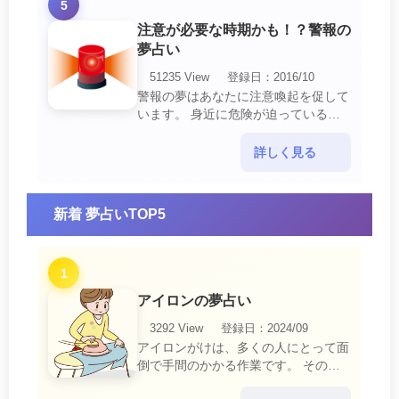
5
注意が必要な時期かも！？警報の
夢占い
51235 View
登録日：2016/10
警報の夢はあなたに注意喚起を促して
います。 身近に危険が迫っている暗
示です。 他人からの警告に耳を傾け
て危機を回避する事が必要です。 ま
詳しく見る
た、スキがあって思・・・
新着 夢占いTOP5
1
アイロンの夢占い
3292 View
登録日：2024/09
アイロンがけは、多くの人にとって面
倒で手間のかかる作業です。 そのた
め、アイロンがけの夢は、日常生活の