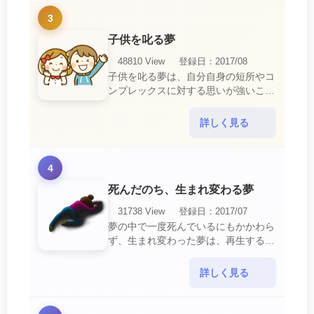
3
子供を叱る夢
48810 View
登録日：2017/08
子供を叱る夢は、自分自身の短所やコ
ンプレックスに対する思いが強いこと
を暗示しています。 あなたは自分の
短所やコンプレックスを的確に認識し
詳しく見る
ていて、現在それを克服・・・
4
死んだのち、生まれ変わる夢
31738 View
登録日：2017/07
夢の中で一度死んでいるにもかかわら
ず、生まれ変わった夢は、再生する夢
の中でも最も吉夢とされています。
あなたに関するすべての運気が上昇し
詳しく見る
ているという暗示でもあ・・・