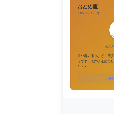
おとめ座
(08/23～09/22)
総合
腰や肩の痛みなど、日頃
うです。漢方や運動など
と・・・
詳