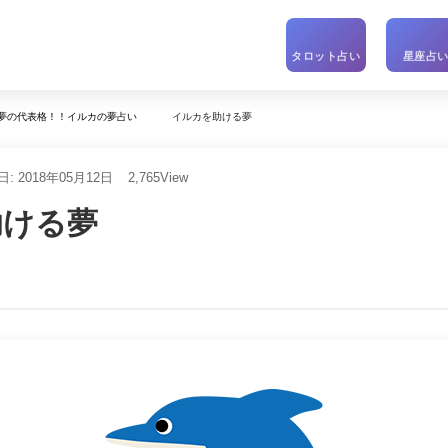
タロット占い
星座占
イルカを助ける夢
夢の代表格！！イルカの夢占い
: 2018年05月12日
2,765
View
助ける夢