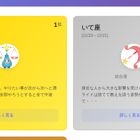
1
位
いて座
(11/23～12/21)
運
総合運
。やりたい事が次から次へと湧
身近な人から大きな影響を受け
全部やろうとすると全て中途
ライドは捨てて教えを請う姿勢
て・・・
しく見る
詳しく見る