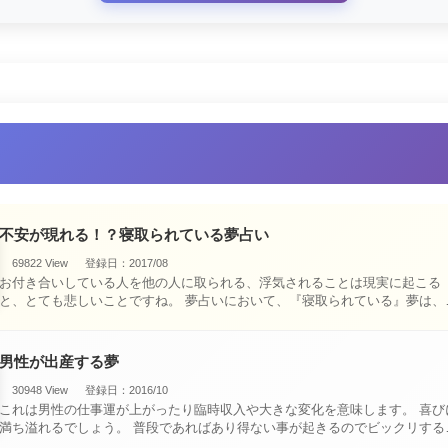
不安が現れる！？寝取られている夢占い
69822 View
登録日：2017/08
お付き合いしている人を他の人に取られる、浮気されることは現実に起こる
と、とても悲しいことですね。 夢占いにおいて、『寝取られている』夢は、現
実においても交・・・
男性が出産する夢
30948 View
登録日：2016/10
これは男性の仕事運が上がったり臨時収入や大きな変化を意味します。 喜びに
満ち溢れるでしょう。 普段であればあり得ない事が起きるのでビックリするで
しょ・・・